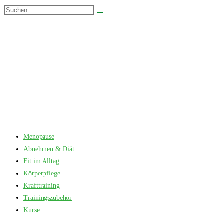
Zum
Diese
Suche
Inhalt
Website
starten
springen
durchsuchen
Menopause
Abnehmen & Diät
Fit im Alltag
Körperpflege
Krafttraining
Trainingszubehör
Kurse