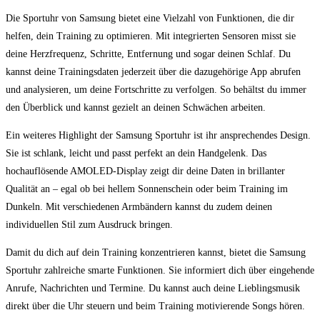
Die Sportuhr ⁢von Samsung bietet eine ⁤Vielzahl‌ von⁣ Funktionen,​ die dir
helfen,⁤ dein Training‍ zu optimieren. Mit integrierten‌ Sensoren misst sie
deine​ Herzfrequenz,⁤ Schritte, Entfernung und sogar deinen Schlaf. Du
kannst⁤ deine Trainingsdaten jederzeit‍ über die dazugehörige App abrufen
und analysieren, um deine Fortschritte zu‌ verfolgen. So behältst du immer
den Überblick ‍und⁢ kannst ‍gezielt an deinen⁤ Schwächen ⁤arbeiten.
Ein ‍weiteres Highlight der ⁤Samsung Sportuhr ist ihr ansprechendes ⁢Design.
⁤Sie ist ⁢schlank, leicht und passt perfekt an⁤ dein Handgelenk. Das
hochauflösende AMOLED-Display zeigt dir deine Daten ‌in brillanter
Qualität an – egal ⁣ob bei⁣ hellem Sonnenschein oder beim Training ‍im
Dunkeln. ⁢Mit verschiedenen Armbändern​ kannst‍ du zudem deinen
individuellen ⁣Stil zum​ Ausdruck bringen.
Damit du dich auf dein Training konzentrieren kannst, bietet die Samsung
Sportuhr⁢ zahlreiche smarte ⁤Funktionen. Sie informiert dich über‌ eingehende
Anrufe, ⁤Nachrichten und Termine.‍ Du ​kannst auch deine Lieblingsmusik
⁢direkt über die​ Uhr steuern​ und beim ⁤Training motivierende Songs⁣ hören.