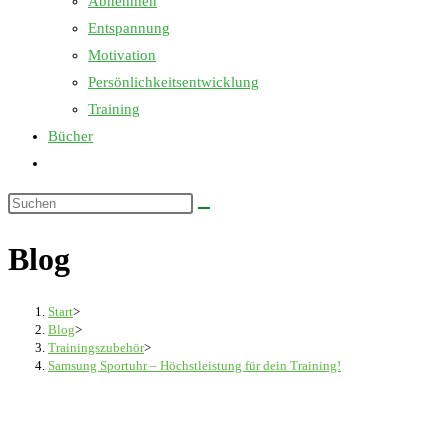
Abnehmen
Entspannung
Motivation
Persönlichkeitsentwicklung
Training
Bücher
Website-
Suche
Diese
umschalten
Website
Blog
durchsuchen
Start
>
Blog
>
Trainingszubehör
>
Samsung Sportuhr – Höchstleistung für dein Training!