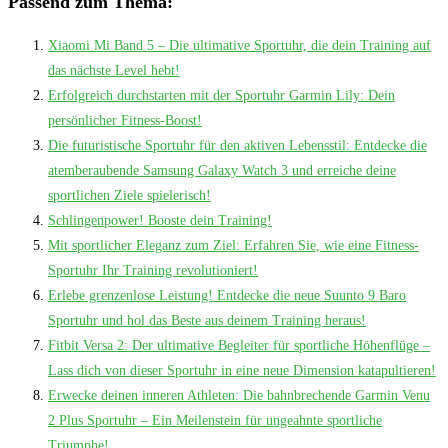
Passend zum Thema:
Xiaomi Mi Band 5 – Die ultimative Sportuhr, die dein Training auf
das nächste Level hebt!
Erfolgreich durchstarten mit der Sportuhr Garmin Lily: Dein
persönlicher Fitness-Boost!
Die futuristische Sportuhr für den aktiven Lebensstil: Entdecke die
atemberaubende Samsung Galaxy Watch 3 und erreiche deine
sportlichen Ziele spielerisch!
Schlingenpower! Booste dein Training!
Mit sportlicher Eleganz zum Ziel: Erfahren Sie, wie eine Fitness-
Sportuhr Ihr Training revolutioniert!
Erlebe grenzenlose Leistung! Entdecke die neue Suunto 9 Baro
Sportuhr und hol das Beste aus deinem Training heraus!
Fitbit Versa 2: Der ultimative Begleiter für sportliche Höhenflüge –
Lass dich von dieser Sportuhr in eine neue Dimension katapultieren!
Erwecke deinen inneren Athleten: Die bahnbrechende Garmin Venu
2 Plus Sportuhr – Ein Meilenstein für ungeahnte sportliche
Triumphe!