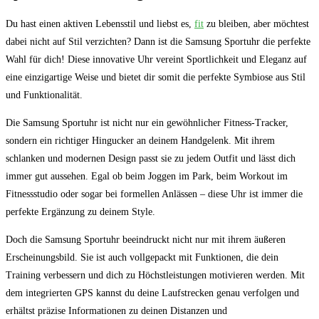
Du hast einen aktiven Lebensstil und liebst es,
fit
zu ⁤bleiben, aber ‍möchtest
‍dabei nicht auf Stil verzichten? Dann ‍ist die Samsung⁤ Sportuhr ⁤die perfekte
Wahl⁤ für⁢ dich! Diese⁤ innovative Uhr vereint Sportlichkeit und Eleganz ⁤auf
eine einzigartige Weise ‌und bietet dir somit die perfekte Symbiose aus Stil‌
und Funktionalität.
Die‍ Samsung⁣ Sportuhr ist ‌nicht ⁢nur ein gewöhnlicher‍ Fitness-Tracker,‌
sondern ein ⁣richtiger‍ Hingucker an deinem Handgelenk. Mit ihrem
schlanken und⁤ modernen Design passt sie zu jedem ⁢Outfit und ‍lässt dich
immer gut aussehen. Egal‌ ob ⁢beim Joggen im Park, beim Workout im
Fitnessstudio ⁣oder sogar‍ bei formellen Anlässen‍ – diese Uhr ist⁤ immer die
perfekte Ergänzung zu ⁣deinem Style.
Doch die Samsung Sportuhr beeindruckt nicht‍ nur mit ‍ihrem äußeren
Erscheinungsbild. Sie ist ‍auch‌ vollgepackt mit Funktionen, die⁤ dein⁤
Training verbessern ⁢und ⁣dich zu Höchstleistungen motivieren werden. Mit
dem integrierten GPS kannst ⁤du deine‍ Laufstrecken genau ⁤verfolgen ‍und
⁣erhältst präzise⁢ Informationen zu‌ deinen Distanzen und