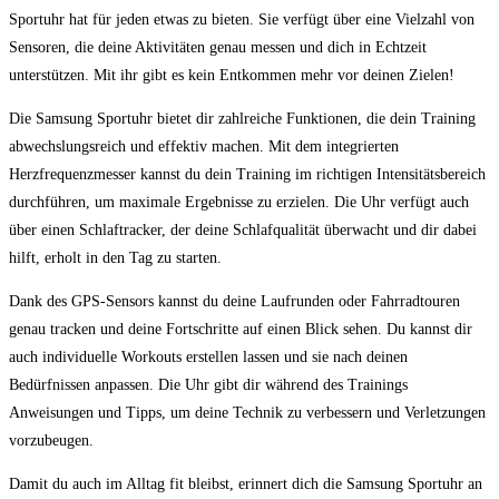
‍Sportuhr hat für jeden etwas zu bieten.⁤ Sie verfügt über eine Vielzahl von
Sensoren, die ⁢deine Aktivitäten ​genau ‌messen und dich ​in Echtzeit
‍unterstützen. Mit ihr gibt es kein Entkommen mehr vor deinen Zielen!
Die Samsung Sportuhr bietet dir zahlreiche Funktionen, die dein Training⁣
abwechslungsreich und effektiv​ machen.⁣ Mit dem integrierten
Herzfrequenzmesser kannst du dein Training im ‍richtigen Intensitätsbereich
durchführen, um⁤ maximale Ergebnisse zu erzielen. Die Uhr verfügt auch
über⁢ einen Schlaftracker, der deine Schlafqualität ⁤überwacht ‌und dir dabei
hilft, ⁢erholt ‌in den ‌Tag ⁢zu ‍starten.
Dank des GPS-Sensors kannst‌ du deine⁤ Laufrunden oder ⁣Fahrradtouren
genau tracken und deine Fortschritte auf einen ⁣Blick sehen. Du kannst dir
‍auch individuelle Workouts erstellen lassen und‌ sie⁣ nach deinen
Bedürfnissen anpassen.⁢ Die​ Uhr gibt ⁢dir ‍während ‍des Trainings⁣
Anweisungen‌ und⁤ Tipps, um deine Technik zu verbessern und Verletzungen⁢
vorzubeugen.
Damit du auch im Alltag ⁤fit bleibst, erinnert dich die Samsung Sportuhr​ an⁣