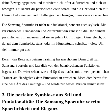
deine Bewegungspausen und motiviert ⁤dich, öfter⁢ aufzustehen und dich zu
bewegen. Du kannst dir persönliche Ziele ​setzen und die Uhr wird dich mit
⁣kleinen Belohnungen und⁤ Challenges dazu bringen, diese Ziele zu erreichen.
Die‍ Samsung​ Sportuhr​ ist nicht nur funktional, sondern auch⁣ stylisch. ⁣Mit
verschiedenen Armbändern und⁤ Ziffernblättern kannst du die Uhr​ deinem‍
persönlichen⁢ Stil anpassen und ⁤sie zu jedem Outfit tragen. Ganz gleich, ob
du auf dem Tennisplatz​ stehst oder im Fitnessstudio​ schwitzt ‍– diese Uhr
sieht immer gut aus!
Bereit,⁣ das ‌Beste aus deinem ⁢Training herauszuholen? Dann greif ‌zur
Samsung Sportuhr und lass ‌dich​ von den ​bahnbrechenden Funktionen⁣
begeistern. Du ‍wirst sehen, ‍wie viel‍ Spaß es​ macht, mit diesem persönlichen
‌Trainer am Handgelenk dein Fitnessziel zu erreichen. Mach dich bereit für​
eine neue Ära des Trainings ‍– ⁤und⁣ werde zur besten Version deiner selbst!
3. Die perfekte Symbiose aus Stil und
Funktionalität: Die ‌Samsung Sportuhr vereint
Sportlichkeit und Eleganz