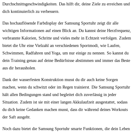
Durchschnittsgeschwindigkeiten. ⁤Das‌ hilft dir, deine ‌Ziele zu erreichen und
dich kontinuierlich⁤ zu ⁤verbessern.
Das hochauflösende‌ Farbdisplay der Samsung Sportuhr zeigt dir alle​
wichtigen ⁢Informationen⁢ auf einen Blick an. Du kannst deine ⁢Herzfrequenz,⁤
verbrannte ‌Kalorien, Schritte und vieles mehr in Echtzeit verfolgen.⁣ Zudem‌
bietet die Uhr eine⁢ Vielzahl ‌an verschiedenen Sportmodi, wie‍ Laufen,⁤
Schwimmen, Radfahren und Yoga, um nur einige zu nennen. So kannst du
dein​ Training genau auf deine Bedürfnisse ⁣abstimmen und immer das Beste
aus‍ dir ‌herausholen.
Dank der wasserfesten Konstruktion musst du dir auch ‍keine Sorgen
machen, wenn du ​schwitzt​ oder im Regen trainierst. Die ‍Samsung Sportuhr
hält allen Bedingungen stand und begleitet dich zuverlässig in jeder⁤
Situation. Zudem ist sie mit einer langen​ Akkulaufzeit ausgestattet, sodass
⁢du dich keine Gedanken machen musst, dass dir⁣ während deines Workouts
der Saft ausgeht.
Noch dazu‌ bietet die‌ Samsung Sportuhr smarte Funktionen, die ⁢dein Leben