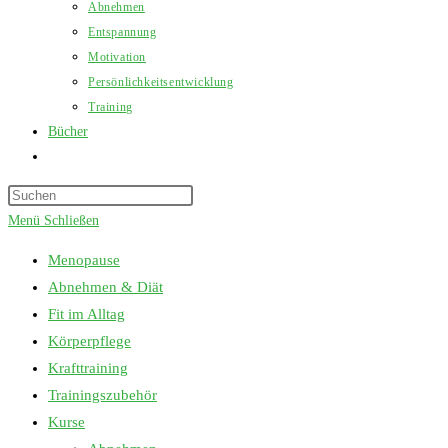
Abnehmen
Entspannung
Motivation
Persönlichkeitsentwicklung
Training
Bücher
Website-
Suche
Press
umschalten
Escape
Menü
Schließen
to
Menopause
close
Abnehmen & Diät
the
Fit im Alltag
search
Körperpflege
panel.
Krafttraining
Trainingszubehör
Kurse