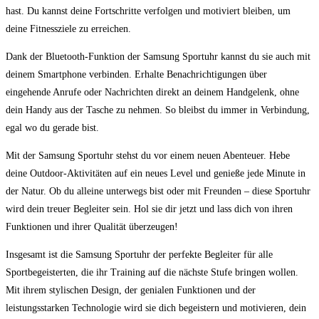
⁢hast. Du kannst⁤ deine⁤ Fortschritte verfolgen ‌und motiviert bleiben, um
deine Fitnessziele zu erreichen. ​
Dank der Bluetooth-Funktion der Samsung Sportuhr kannst du⁤ sie auch ⁣mit
deinem Smartphone ⁣verbinden.⁢ Erhalte Benachrichtigungen über⁣
eingehende Anrufe oder Nachrichten direkt ​an deinem Handgelenk, ohne
dein Handy​ aus der ​Tasche ⁤zu nehmen.⁢ So bleibst du⁤ immer in Verbindung,‌
egal wo du gerade bist.
Mit der Samsung Sportuhr⁣ stehst du ⁤vor⁤ einem neuen Abenteuer. Hebe
deine Outdoor-Aktivitäten auf ‍ein ​neues Level⁤ und genieße jede ⁤Minute‌ in
der Natur. Ob du alleine unterwegs ⁢bist oder ‍mit‍ Freunden – diese Sportuhr
wird dein treuer Begleiter sein. Hol sie dir jetzt und ⁢lass dich⁤ von‍ ihren ​
Funktionen ⁤und ihrer⁤ Qualität⁤ überzeugen! ​
Insgesamt ist die Samsung Sportuhr der perfekte Begleiter für⁢ alle
Sportbegeisterten, die ​ihr Training auf die nächste Stufe bringen wollen.
Mit ihrem​ stylischen Design, der genialen Funktionen‌ und der
leistungsstarken Technologie wird sie dich begeistern⁤ und ⁤motivieren, dein