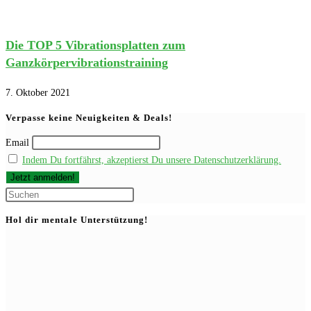
Die TOP 5 Vibrationsplatten zum
Ganzkörpervibrationstraining
7. Oktober 2021
Verpasse keine Neuigkeiten & Deals!
Email
Indem Du fortfährst, akzeptierst Du unsere Datenschutzerklärung.
Press
Escape
Hol dir mentale Unterstützung!
to
close
the
search
panel.