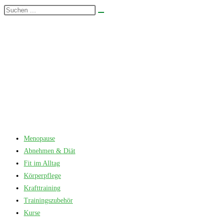
Zum
Diese
Suche
Inhalt
Website
starten
springen
durchsuchen
Menopause
Abnehmen & Diät
Fit im Alltag
Körperpflege
Krafttraining
Trainingszubehör
Kurse