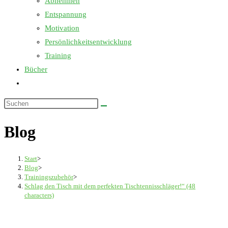
Abnehmen
Entspannung
Motivation
Persönlichkeitsentwicklung
Training
Bücher
Website-
Suche
Diese
umschalten
Website
Blog
durchsuchen
Start
>
Blog
>
Trainingszubehör
>
Schlag den Tisch mit dem perfekten Tischtennisschläger!“ (48
characters)