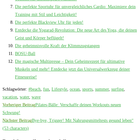
Die perfekte Sportuhr für unvergleichliches Cardio: Maximiere dein
Training mit Stil und Leichtigkeit!
Die perfekte Blackview Uhr für jeden!
Entdecke die Yogarad-Revolution: Die neue Art des Yoga, die deinen
Geist und Körper beflügelt!
Die geheimnisvolle Kraft der Klimmzugstangen
BOSU-Ball
Die magische Multipresse – Dein Geheimrezept für ultimative
Muskeln und mehr! Entdecke jetzt das Universalwerkzeug deiner
Fitnessreise!
Schlagwörter
:
#beach
,
fun
,
Lifestyle
,
ocean
,
sports
,
summer
,
surfing
,
vacation
,
water
,
wave
Weitere
Vorheriger Beitrag
Pilates-Bälle: Verschaffe deinen Workouts neuen
Artikel
Schwung!
Nächster Beitrag
Bye-bye, Trigger! Mit Nahrungsmitteltests gesund leben“
ansehen
(53 characters)