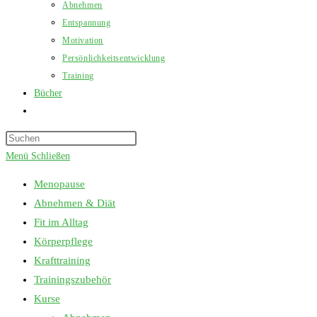
Abnehmen
Entspannung
Motivation
Persönlichkeitsentwicklung
Training
Bücher
Website-
Suche
Press
umschalten
Escape
Menü
Schließen
to
Menopause
close
Abnehmen & Diät
the
Fit im Alltag
search
Körperpflege
panel.
Krafttraining
Trainingszubehör
Kurse