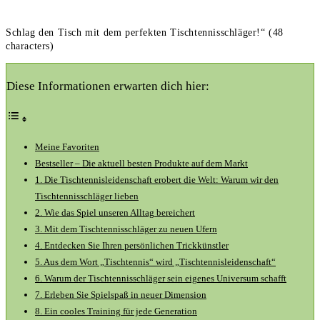
Schlag den Tisch mit dem perfekten Tischtennisschläger!“ (48
characters)
Diese Informationen erwarten dich hier:
Meine Favoriten
Bestseller – Die aktuell besten Produkte auf dem Markt
1. Die Tischtennisleidenschaft erobert die Welt: Warum wir den
Tischtennisschläger lieben
2. Wie das Spiel unseren Alltag bereichert
3. Mit dem Tischtennisschläger zu neuen Ufern
4. Entdecken Sie Ihren persönlichen Trickkünstler
5. Aus dem Wort „Tischtennis“ wird „Tischtennisleidenschaft“
6. Warum der Tischtennisschläger sein eigenes Universum schafft
7. Erleben Sie Spielspaß in neuer Dimension
8. Ein cooles Training für jede Generation