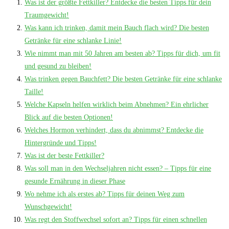
Was ist der größte Fettkiller? Entdecke die besten Tipps für dein
Traumgewicht!
Was kann ich trinken, damit mein Bauch flach wird? Die besten
Getränke für eine schlanke Linie!
Wie nimmt man mit 50 Jahren am besten ab? Tipps für dich, um fit
und gesund zu bleiben!
Was trinken gegen Bauchfett? Die besten Getränke für eine schlanke
Taille!
Welche Kapseln helfen wirklich beim Abnehmen? Ein ehrlicher
Blick auf die besten Optionen!
Welches Hormon verhindert, dass du abnimmst? Entdecke die
Hintergründe und Tipps!
Was ist der beste Fettkiller?
Was soll man in den Wechseljahren nicht essen? – Tipps für eine
gesunde Ernährung in dieser Phase
Wo nehme ich als erstes ab? Tipps für deinen Weg zum
Wunschgewicht!
Was regt den Stoffwechsel sofort an? Tipps für einen schnellen