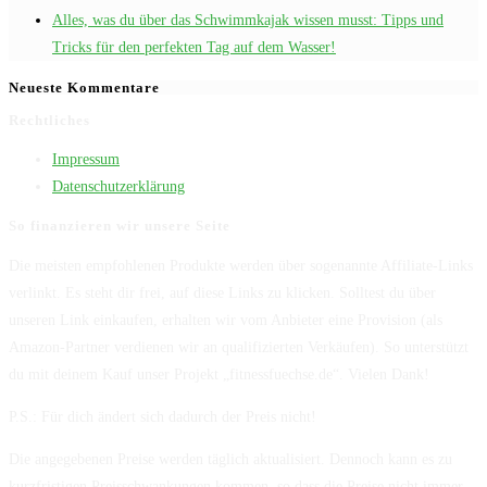
Alles, was du über das Schwimmkajak wissen musst: Tipps und
Tricks für den perfekten Tag auf dem Wasser!
Neueste Kommentare
Rechtliches
Impressum
Datenschutzerklärung
So finanzieren wir unsere Seite
Die meisten empfohlenen Produkte werden über sogenannte Affiliate-Links
verlinkt. Es steht dir frei, auf diese Links zu klicken. Solltest du über
unseren Link einkaufen, erhalten wir vom Anbieter eine Provision (als
Amazon-Partner verdienen wir an qualifizierten Verkäufen). So unterstützt
du mit deinem Kauf unser Projekt „fitnessfuechse.de“. Vielen Dank!
P.S.: Für dich ändert sich dadurch der Preis nicht!
Die angegebenen Preise werden täglich aktualisiert. Dennoch kann es zu
kurzfristigen Preisschwankungen kommen, so dass die Preise nicht immer