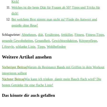
Kick!
Welches ist die beste Diät für Frauen ab 50? Tipps und Tricks für
dich!
Bei welchem Brot nimmt man nicht zu? Finde die Antwort und
genieße ohne Reue!
Schlagwörter
:
Abnehmen
,
diät
,
Ernährung
,
fettkiller
,
Fitness
,
Fitness-Tipps
,
gesunde Gewohnheiten
,
Gesundheit
,
Gewichtsreduktion
,
Körperpflege
,
Lifestyle
,
schlanke Linie
,
Tipps
,
Wohlbefinden
Weitere Artikel ansehen
Vorheriger Beitrag
Warum du Resistance Bands mit Griffen in dein Workout
integrieren solltest
Nächster Beitrag
Was kann ich trinken, damit mein Bauch flach wird? Die
besten Getränke für eine flache Linie!
Das könnte dir auch gefallen