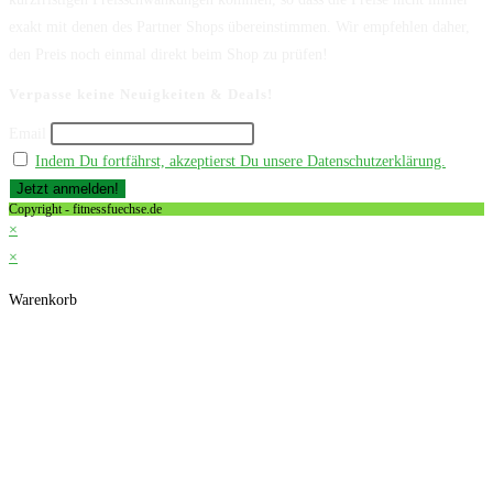
exakt mit denen des Partner Shops übereinstimmen. Wir empfehlen daher,
den Preis noch einmal direkt beim Shop zu prüfen!
Verpasse keine Neuigkeiten & Deals!
Email
Indem Du fortfährst, akzeptierst Du unsere Datenschutzerklärung.
Copyright - fitnessfuechse.de
×
×
Warenkorb