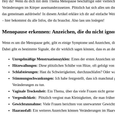
Hey⁣ du! Wenn du dich mit dem Thema Menopause beschäftigst oder⁢ vielleicht ​s
Veränderungen im Körper auseinanderzusetzen. Plötzlich​ hat sich ⁣alles um die
das ‍gemeinsam ​aufdröseln!⁣ In diesem Artikel erkläre ich‍ dir auf einfache ⁣We
–⁣ hier bekommst du​ alle Infos, ⁣die du brauchst. Also⁢ lass⁣ uns‌ loslegen!
Menopause erkennen: Anzeichen, die du nicht ignor
Wenn es um die Menopause geht, gibt es einige ​Symptome und Anzeichen, ​die
Dabei gibt es bestimmte ⁢Signale, die dir wirklich sagen können, ⁢dass es an‍ de
Unregelmäßige Menstruationszyklen:
Eines der ersten Anzeichen sin
Hitzewallungen:
Diese plötzlichen Schübe von Hitze, ‌oft gefolgt von 
Schlafstörungen:
​Hast du Schwierigkeiten, ‌durchzuschlafen? Oder wa
Stimmungsschwankungen:
Ich habe festgestellt, dass ich‍ manchmal
Veränderungen zu ‌tun.
Vaginale Trockenheit:
Ein ‍Thema, über das viele Frauen nicht gerne⁤
Vergesslichkeit:
‌ Plötzlich vergisst man Kleinigkeiten, die man früher
Gewichtszunahme:
​Viele Frauen berichten von unerwarteter Gewichtsz
Haarausfall:
Ein ⁢weiteres Anzeichen können Veränderungen im Haarwach