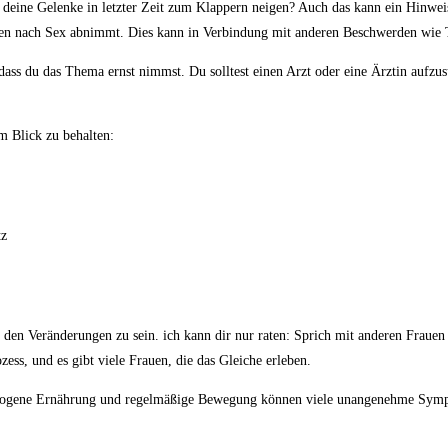
ass deine Gelenke ​in⁣ letzter⁢ Zeit zum Klappern neigen? Auch das​ kann ein Hin
ngen nach Sex⁤ abnimmt. Dies kann in Verbindung ‌mit anderen Beschwerden wie T
 dass du das ​Thema ernst nimmst. Du solltest einen Arzt ‍oder ⁣eine Ärztin aufzu
im Blick zu behalten:
tz
den Veränderungen zu ⁤sein. ich kann ⁢dir nur raten: Sprich mit anderen Frauen​ da
ozess, und es gibt viele⁢ Frauen, die das Gleiche erleben.
sgewogene Ernährung und regelmäßige​ Bewegung können viele unangenehme​ Sym