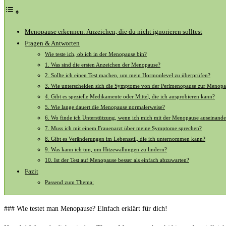
Menopause erkennen: Anzeichen, die du nicht ignorieren solltest
Fragen &‌ Antworten
Wie ⁤teste ich, ob ​ich ‍in der Menopause ‍bin?
1. Was sind die ersten Anzeichen⁤ der‍ Menopause?
2. Sollte ich einen Test machen, um ‌mein Hormonlevel zu überprüfen?
3. ⁣Wie ‌unterscheiden sich die Symptome von der Perimenopause zur Menop
4. Gibt ​es spezielle Medikamente oder Mittel,⁤ die ich ausprobieren kann?
5. ⁣Wie lange dauert die Menopause normalerweise?
6. Wo finde ich ‍Unterstützung, wenn ich mich ⁢mit ​der⁣ Menopause auseinande
7. Muss ich mit einem Frauenarzt über meine Symptome sprechen?
8. Gibt ⁢es Veränderungen im Lebensstil, die ich ‌unternommen kann?
9. Was ‍kann ich‌ tun, um Hitzewallungen zu ‍lindern?
10. Ist der Test auf ⁤Menopause⁢ besser als⁤ einfach abzuwarten?
Fazit
Passend zum Thema:
### Wie testet man Menopause?​ Einfach erklärt für dich!