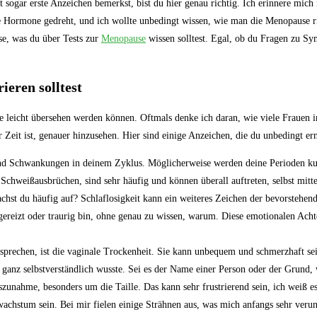
ogar erste ‌Anzeichen bemerkst, bist ‍du⁤ hier genau richtig. Ich erinnere‌ mich 
 Hormone gedreht, und ich wollte ‌unbedingt wissen, wie man die ⁤Menopause richt
ise, was du über Tests ⁤zur
Menopause
wissen‍ solltest. Egal, ob du Fragen zu S
ieren solltest
 leicht übersehen werden können. Oftmals denke ich daran, wie viele Frauen in
r Zeit ist, genauer hinzusehen.‌ Hier sind einige Anzeichen, ⁤die du unbedingt⁢ er
d⁣ Schwankungen ⁤in deinem Zyklus.‍ Möglicherweise werden deine Perioden ⁣kurz
‍Schweißausbrüchen, sind sehr‍ häufig und können überall auftreten, ⁢selbst mitt
chst du häufig auf? Schlaflosigkeit kann ein weiteres Zeichen der bevorstehe
 gereizt oder traurig bin, ⁣ohne genau zu wissen, warum.⁤ Diese emotionalen Ac
 sprechen, ist‌ die vaginale ⁢Trockenheit. Sie‍ kann unbequem und schmerzhaft s
 ganz selbstverständlich wusste. Sei es der Name einer Person oder⁣ der Grund, w
unahme, besonders um die Taille. Das kann sehr frustrierend⁢ sein, ich ⁤weiß es
stum sein. Bei ‍mir⁤ fielen⁣ einige Strähnen aus, ⁣was mich anfangs sehr‍ verun