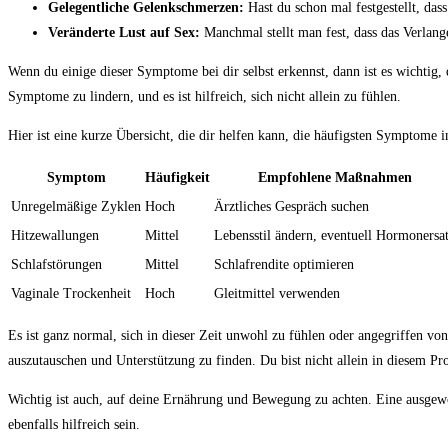
Gelegentliche Gelenkschmerzen:
Hast ​du schon mal‌ festgestellt, ⁢d
Veränderte Lust auf Sex:
Manchmal‍ stellt man fest, dass das⁢ Verla
Wenn du einige ⁣dieser ‌Symptome bei​ dir selbst ​erkennst, dann ist es wichtig,
Symptome zu lindern, und es ist hilfreich, sich nicht allein zu fühlen.
Hier ist eine kurze Übersicht, die dir helfen⁤ kann, die häufigsten ‌Symptome‍ 
Symptom
Häufigkeit
Empfohlene Maßnahmen
Unregelmäßige Zyklen
Hoch
Ärztliches Gespräch suchen
Hitzewallungen
Mittel
Lebensstil‌ ändern, eventuell Hormonersa
Schlafstörungen
Mittel
Schlafrendite optimieren
Vaginale⁣ Trockenheit
Hoch
Gleitmittel verwenden
Es ist ganz normal, sich in dieser Zeit unwohl zu fühlen oder angegriffen‍ von⁣ 
⁣auszutauschen und Unterstützung zu finden. Du bist nicht ‌allein ⁤in ⁤diesem Pr
Wichtig ist auch,⁣ auf‍ deine Ernährung‌ und Bewegung zu achten.⁢ Eine ‌au
ebenfalls ‌hilfreich sein.