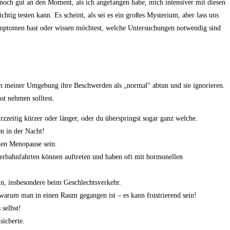
noch gut an den Moment, als ⁣ich angefangen habe,⁤ mich​ intensiver ⁣mit diesen
ig‍ testen kann. Es scheint, als sei es⁤ ein großes Mysterium, aber lass uns
ymptomen ⁢hast oder wissen möchtest, welche Untersuchungen notwendig ⁣sind
 meiner ​Umgebung⁢ ihre Beschwerden als​ „normal“⁢ abtun und sie ignorieren.
nst nehmen solltest.
zeitig kürzer oder länger, oder ​du überspringst‌ sogar ganz welche.
en in der Nacht!
nden Menopause sein.
hterbahnfahrten können auftreten und haben ⁤oft mit hormonellen
ein, insbesondere beim Geschlechtsverkehr.
arum ⁣man‌ in einen‍ Raum gegangen ist ​– es kann⁣ frustrierend sein!
 selbst!
sicherte.