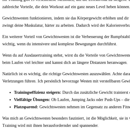
zahlreiche‍ Vorteile, die dein‍ Workout auf ein ‌ganz neues Level heben können
Gewichtswesten ‍funktionieren, indem⁣ sie das Körpergewicht erhöhen und di
zwingt deine Muskulatur, härter zu arbeiten. Dadurch wird der​ Kalorienverbrauc
Ein‌ weiterer Vorteil von Gewichtswesten ist die⁢ Verbesserung der⁣ Rumpfstabi
wichtig, ​wenn‍ du ​intensivere⁢ und komplexe Bewegungen durchführst.
Wenn du ⁢auf Ausdauertraining stehst, wirst du die Vorteile von Gewichtswesten 
beim Laufen⁣ viel leichter und kannst⁤ dich an längere Distanzen heranwagen.
Natürlich ist ⁢es wichtig, die richtige ‌Gewichtswesten‍ auszuwählen. Achte da
Verletzungen führen. Ich persönlich bevorzuge ‍Westen mit verstellbaren Gewic
Trainingseffizienz steigern:
Durch⁣ das zusätzliche Gewicht trainierst 
Vielfältige Übungen:
Ob Laufen, Jumping Jacks oder Push-Ups –⁣ die 
Platzsparend:
Gewichtswesten ‍nehmen im Gegensatz zu anderen Fitn
Was mich an ​Gewichtswesten besonders fasziniert, ist die‍ Möglichkeit, sie in 
Training wird‌ mit‌ ihnen herausfordernder ⁤und spannender.