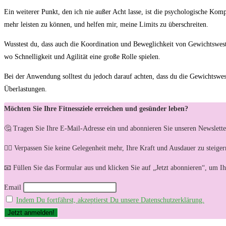
Ein ‍weiterer Punkt, ⁤den ich nie außer⁢ Acht lasse, ist die psychologische⁢ Ko
mehr leisten zu können, ‌und helfen mir, meine Limits zu ‌überschreiten.
Wusstest du, dass auch ⁣die Koordination und Beweglichkeit von Gewichtswesten
wo Schnelligkeit und Agilität⁣ eine große Rolle spielen.
Bei⁣ der ⁢Anwendung⁢ solltest du jedoch darauf⁣ achten, dass du die Gewichtswe
‍Überlastungen.
Möchten Sie Ihre Fitnessziele erreichen und gesünder leben?
🤔 Tragen Sie Ihre E-Mail-Adresse ein und abonnieren Sie unseren Newslette
🏋️‍♀️ Verpassen Sie keine Gelegenheit mehr, Ihre Kraft und Ausdauer zu steig
📧 Füllen Sie das Formular aus und klicken Sie auf „Jetzt abonnieren“, um I
Email
Indem Du fortfährst, akzeptierst Du unsere Datenschutzerklärung.