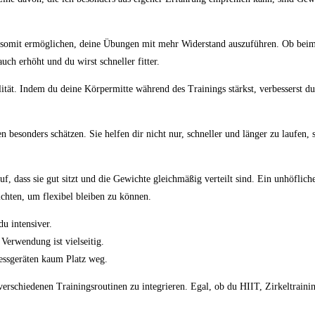
.
r somit‌ ermöglichen, deine Übungen mit mehr Widerstand auszuführen. ⁢Ob beim
h erhöht ⁣und du wirst ⁢schneller ⁤fitter.
lität. Indem du deine Körpermitte während des Trainings stärkst, verbesserst du 
besonders schätzen. Sie⁢ helfen dir​ nicht nur, schneller und länger zu laufen, 
rauf,⁤ dass sie gut sitzt ‌und die Gewichte gleichmäßig verteilt sind. Ein⁤ unhö
hten, um⁣ flexibel bleiben zu⁣ können.
du intensiver.
Verwendung ist vielseitig.
essgeräten kaum Platz weg.
verschiedenen Trainingsroutinen zu ‍integrieren. Egal, ob du HIIT, Zirkeltrainin