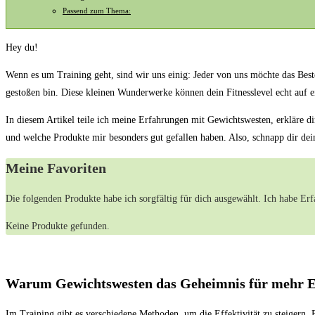
Passend zum Thema:
Hey du!
Wenn es um Training ⁤geht, sind‌ wir uns⁢ einig: ​Jeder von uns möchte ⁣das Be
gestoßen bin. Diese ‌kleinen Wunderwerke können dein Fitnesslevel echt auf​ e
In diesem Artikel teile ich meine‍ Erfahrungen mit Gewichtswesten,‍ erkläre d
und welche Produkte mir besonders gut ⁢gefallen haben. Also, schnapp dir dei
Meine ⁢Favoriten
Die⁢ folgenden Produkte habe ‍ich sorgfältig für dich ausgewählt. Ich habe Erf
Keine Produkte gefunden.
Warum Gewichtswesten das‌ Geheimnis für mehr Eff
Im Training ⁢gibt es verschiedene Methoden, um die Effektivität zu steigern. 