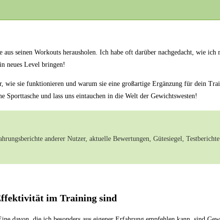
ste aus seinen Workouts herausholen. ​Ich habe ​oft darüber ⁣nachgedacht,‍ wie i
in neues Level ‌bringen!
ir, wie sie funktionieren und warum sie eine großartige Ergänzung ⁣für dein‌ Tr
ne Sporttasche und ​lass uns eintauchen in die Welt der Gewichtswesten!
ahrungsberichte anderer⁣ Nutzer, aktuelle ​Bewertungen, Gütesiegel, Testbericht
ektivität im⁤ Training sind
Eine davon, die ich besonders aus ⁣eigener Erfahrung ⁤empfehlen kann, sind Gewi