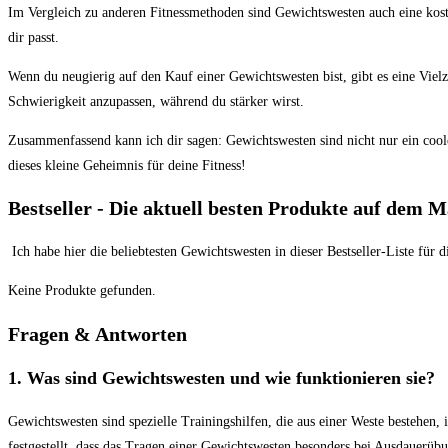
Im‌ Vergleich zu anderen Fitnessmethoden sind Gewichtswesten auch eine‍ kosten
dir passt.
Wenn du⁢ neugierig ‌auf den Kauf ​einer Gewichtswesten bist, gibt ⁢es eine ​Viel
Schwierigkeit anzupassen, während du stärker wirst.
Zusammenfassend ⁣kann ​ich dir sagen: Gewichtswesten‍ sind⁣ nicht⁢ nur ein coole
dieses‍ kleine Geheimnis ‍für deine ⁣Fitness!
Bestseller⁤ -​ Die ‍aktuell besten Produkte⁢ auf dem 
‌ Ich habe ‍hier die beliebtesten Gewichtswesten⁤ in dieser Bestseller-Liste für d
Keine Produkte gefunden.
Fragen​ & Antworten
1. Was sind Gewichtswesten ‍und wie⁢ funktionieren sie?
Gewichtswesten ⁣sind​ spezielle ⁢Trainingshilfen, die aus einer Weste bestehen,
festgestellt, dass das Tragen einer Gewichtswesten besonders bei Ausdauerübu