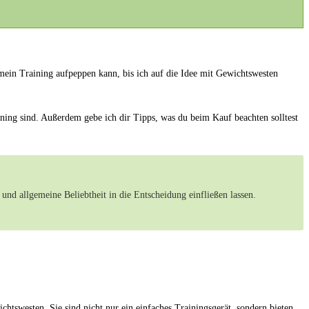
ch mein Training ⁣aufpeppen kann, bis ich auf die Idee mit Gewichtswesten
aining sind. Außerdem ‌gebe ich dir Tipps, was du beim Kauf beachten solltest
e und allgemeine Beliebtheit in die Entscheidung einfließen lassen.
chtswesten.⁣ Sie sind nicht nur ein einfaches Trainingsgerät, sondern bieten