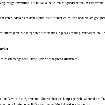
günstige‌ Investition. Du musst keine teuren ‌Mitgliedschaften im ⁢Fitnessstudi
zahl von Modellen auf dem Markt, die ⁣für unterschiedliche Bedürfnisse ‌geeignet 
s Fitnessgerät. Sie integrieren sich ⁣nahtlos in jedes Training, ‍verstärken ⁤die 
Markt
ich zusammengestellt.‌ Diese Liste​ wird täglich aktualisiert.
 in‍ die Gewichte integriert sind. Sie ⁣erhöhen das Körpergewicht ‍während des Tra
ngen,⁤ wie Laufen oder​ Radfahren,⁣ meine Muskelausdauer verbessert.