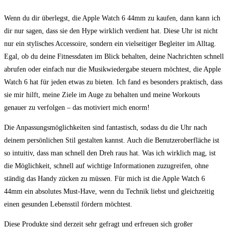
Wenn du dir ‌überlegst, die Apple Watch 6 ⁣44mm zu kaufen, ‌dann kann ich
dir nur sagen, ⁢dass sie den Hype wirklich verdient hat. Diese Uhr ist nicht
⁣nur ein stylisches Accessoire, sondern ein vielseitiger Begleiter im ⁢Alltag.
Egal, ‍ob du deine Fitnessdaten im ⁢Blick behalten, ⁤deine Nachrichten schnell
abrufen oder ‍einfach nur die Musikwiedergabe steuern⁤ möchtest, die Apple‍
Watch 6 hat für jeden etwas zu bieten. Ich fand es⁣ besonders praktisch, dass
‍sie mir hilft, meine⁣ Ziele im⁢ Auge zu⁢ behalten und meine ‍Workouts
genauer zu verfolgen – das ⁣motiviert mich ⁢enorm!
Die Anpassungsmöglichkeiten ‌sind fantastisch,​ sodass​ du die Uhr nach
deinem persönlichen Stil‌ gestalten‌ kannst. Auch die Benutzeroberfläche ⁤ist
so ​intuitiv, dass man schnell den Dreh raus hat. Was ich⁢ wirklich mag, ist
die Möglichkeit, schnell auf wichtige Informationen zuzugreifen, ohne
ständig das Handy zücken zu müssen. Für mich ist die Apple Watch 6
44mm ein absolutes Must-Have, wenn du Technik liebst und gleichzeitig
einen⁣ gesunden Lebensstil‍ fördern möchtest.
Diese Produkte sind derzeit sehr​ gefragt und erfreuen ​sich⁣ großer