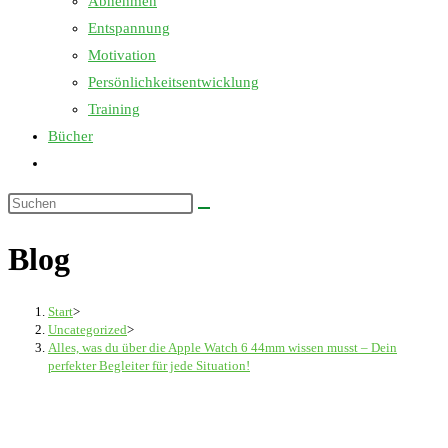
Abnehmen
Entspannung
Motivation
Persönlichkeitsentwicklung
Training
Bücher
Website-
Suche
Diese
umschalten
Website
Blog
durchsuchen
Start
>
Uncategorized
>
Alles, was du über die Apple Watch 6 44mm wissen musst – Dein
perfekter Begleiter für jede Situation!