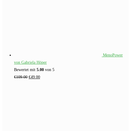
MenoPower
von Gabriela Höper
Bewertet mit
5.00
von 5
Ursprünglicher
Aktueller
€
109.00
€
49.00
Preis
Preis
war:
ist:
€109.00
€49.00.