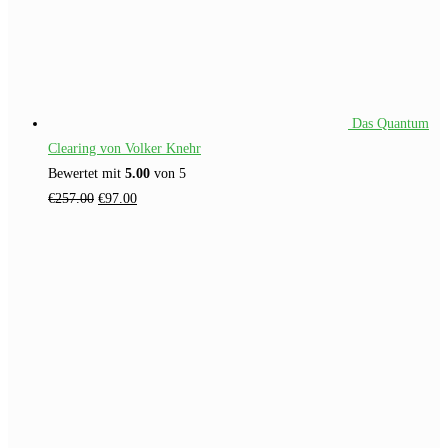
Das Quantum
Clearing von Volker Knehr
Bewertet mit
5.00
von 5
Ursprünglicher
Aktueller
€
257.00
€
97.00
Preis
Preis
war:
ist:
€257.00
€97.00.