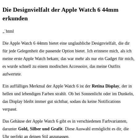
Die Designvielfalt der Apple Watch 6 44mm
erkunden
„`html
Die Apple Watch⁣ 6⁣ 44mm bietet eine unglaubliche Designvielfalt, die ​dir
für jede Gelegenheit die passende Option bietet. Ich erinnere mich, als ich
meine erste Apple Watch ​bekam; das war mehr als nur ein ‍Gadget für mich,
es wurde schnell zu einem modischen Accessoire, das meine Outfits
aufwertete.
Ein auffälliges Merkmal⁤ der Apple ‌Watch 6 ist⁢ der
Retina⁢ Display
, der ‍in
hellen und lebendigen Farben strahlt. Ob bei Sonnenlicht oder im Dunkeln,
das ‍Display bleibt immer ⁣gut ‌sichtbar, sodass du keine Notifications ​
verpasst.
Das Gehäuse der ⁢Apple Watch 6 gibt es in verschiedenen⁣ Farbvarianten,
darunter
Gold,‍ Silber und Grafit
.⁣ Diese Auswahl ermöglicht ⁣es ⁢dir, ​die
Uhr perfekt⁢ an deinen Stil⁣ anzupassen.