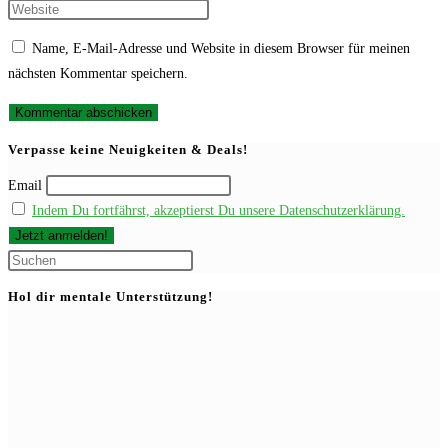
Namen
deine
Gib
oder
E-
deine
Name, E-Mail-Adresse und Website in diesem Browser für meinen
Benutzernamen
Mail-
Website-
nächsten Kommentar speichern.
zum
Adresse
URL
Kommentieren
zum
ein
ein
Kommentieren
(optional)
Verpasse keine Neuigkeiten & Deals!
ein
Email
Indem Du fortfährst, akzeptierst Du unsere Datenschutzerklärung.
Press
Escape
Hol dir mentale Unterstützung!
to
close
the
search
panel.