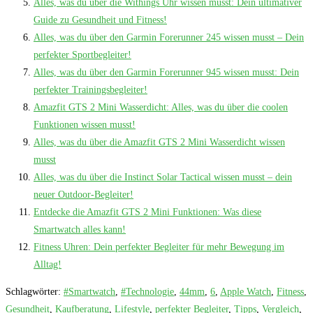
Alles, was du über die Withings Uhr wissen musst: Dein ultimativer
Guide zu Gesundheit und Fitness!
Alles, was du über den Garmin Forerunner 245 wissen musst – Dein
perfekter Sportbegleiter!
Alles, was du über den Garmin Forerunner 945 wissen musst: Dein
perfekter Trainingsbegleiter!
Amazfit GTS 2 Mini Wasserdicht: Alles, was du über die coolen
Funktionen wissen musst!
Alles, was du über die Amazfit GTS 2 Mini Wasserdicht wissen
musst
Alles, was du über die Instinct Solar Tactical wissen musst – dein
neuer Outdoor-Begleiter!
Entdecke die Amazfit GTS 2 Mini Funktionen: Was diese
Smartwatch alles kann!
Fitness Uhren: Dein perfekter Begleiter für mehr Bewegung im
Alltag!
Schlagwörter
:
#Smartwatch
,
#Technologie
,
44mm
,
6
,
Apple Watch
,
Fitness
,
Gesundheit
,
Kaufberatung
,
Lifestyle
,
perfekter Begleiter
,
Tipps
,
Vergleich
,