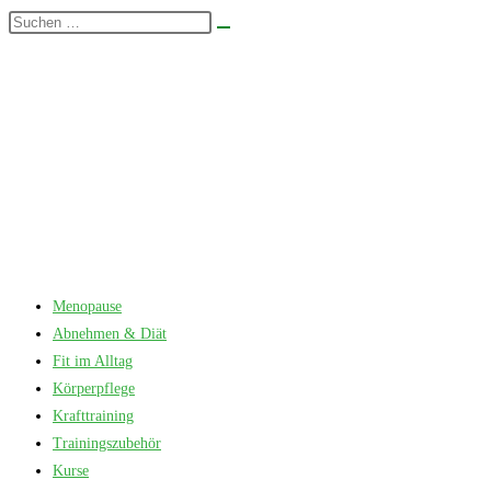
Zum
Diese
Suche
Inhalt
Website
starten
springen
durchsuchen
Menopause
Abnehmen & Diät
Fit im Alltag
Körperpflege
Krafttraining
Trainingszubehör
Kurse