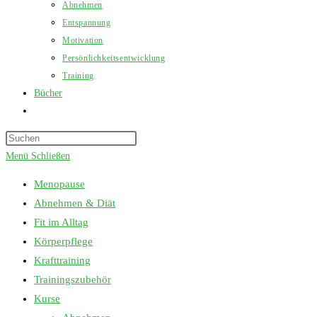
Abnehmen
Entspannung
Motivation
Persönlichkeitsentwicklung
Training
Bücher
Website-
Suche
Press
umschalten
Escape
Menü
Schließen
to
Menopause
close
Abnehmen & Diät
the
Fit im Alltag
search
Körperpflege
panel.
Krafttraining
Trainingszubehör
Kurse