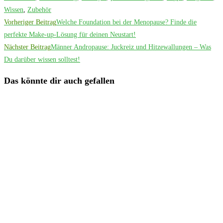
Wissen
,
Zubehör
Weitere
Vorheriger Beitrag
Welche Foundation bei der Menopause? Finde die
Artikel
perfekte Make-up-Lösung für deinen Neustart!
Nächster Beitrag
Männer Andropause: Juckreiz und Hitzewallungen – Was
ansehen
Du darüber wissen solltest!
Das könnte dir auch gefallen