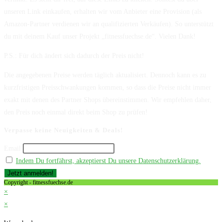
unseren Link einkaufen, erhalten wir vom Anbieter eine Provision (als
Amazon-Partner verdienen wir an qualifizierten Verkäufen). So unterstützt
du mit deinem Kauf unser Projekt „fitnessfuechse.de“. Vielen Dank!
P.S.: Für dich ändert sich dadurch der Preis nicht!
Die angegebenen Preise werden täglich aktualisiert. Dennoch kann es zu
kurzfristigen Preisschwankungen kommen, so dass die Preise nicht immer
exakt mit denen des Partner Shops übereinstimmen. Wir empfehlen daher,
den Preis noch einmal direkt beim Shop zu prüfen!
Verpasse keine Neuigkeiten & Deals!
Email
Indem Du fortfährst, akzeptierst Du unsere Datenschutzerklärung.
Copyright - fitnessfuechse.de
×
×