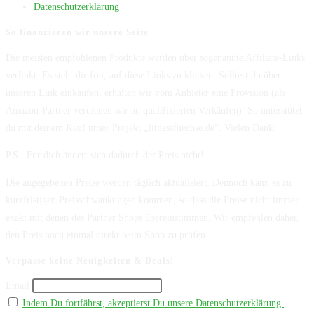
Datenschutzerklärung
So finanzieren wir unsere Seite
Die meisten empfohlenen Produkte werden über sogenannte Affiliate-Links
verlinkt. Es steht dir frei, auf diese Links zu klicken. Solltest du über
unseren Link einkaufen, erhalten wir vom Anbieter eine Provision (als
Amazon-Partner verdienen wir an qualifizierten Verkäufen). So unterstützt
du mit deinem Kauf unser Projekt „fitnessfuechse.de“. Vielen Dank!
P.S.: Für dich ändert sich dadurch der Preis nicht!
Die angegebenen Preise werden täglich aktualisiert. Dennoch kann es zu
kurzfristigen Preisschwankungen kommen, so dass die Preise nicht immer
exakt mit denen des Partner Shops übereinstimmen. Wir empfehlen daher,
den Preis noch einmal direkt beim Shop zu prüfen!
Verpasse keine Neuigkeiten & Deals!
Email
Indem Du fortfährst, akzeptierst Du unsere Datenschutzerklärung.