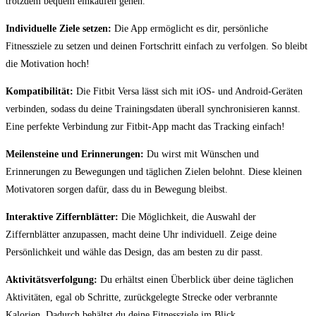
trotzdem bequem einkaufen gehen.
Individuelle Ziele⁤ setzen:
Die App⁤ ermöglicht es dir, persönliche
Fitnessziele zu setzen und deinen Fortschritt⁣ einfach zu​ verfolgen.⁢ So bleibt
die Motivation⁣ hoch!
Kompatibilität:
Die Fitbit Versa lässt sich mit iOS- und Android-Geräten
verbinden, sodass du deine Trainingsdaten überall synchronisieren kannst.
Eine perfekte Verbindung zur⁤ Fitbit-App macht das Tracking einfach!
Meilensteine ​und Erinnerungen:
Du wirst mit Wünschen und
Erinnerungen zu Bewegungen und täglichen Zielen belohnt. Diese kleinen
Motivatoren sorgen dafür, dass du in Bewegung​ bleibst.
Interaktive ‍Ziffernblätter:
Die Möglichkeit, die Auswahl der
Ziffernblätter ‍anzupassen, macht deine ‌Uhr ⁢individuell. Zeige deine
Persönlichkeit und wähle das Design, das ​am besten zu‍ dir ‍passt.
Aktivitätsverfolgung:
Du erhältst einen ⁢Überblick ‍über deine täglichen⁤
Aktivitäten, egal ob Schritte, zurückgelegte ​Strecke oder verbrannte
Kalorien. ​Dadurch behältst du deine Fitnessziele im Blick.