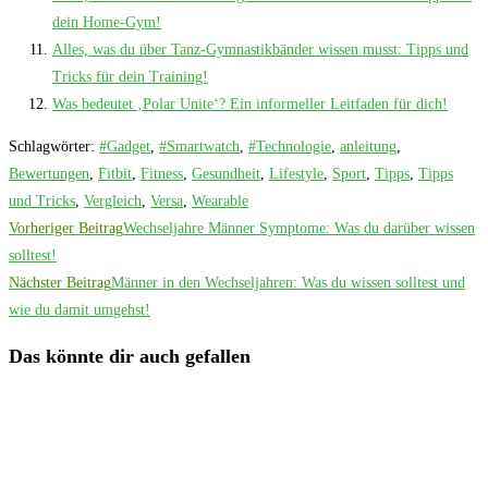
dein Home-Gym!
Alles, was du über Tanz-Gymnastikbänder wissen musst: Tipps und
Tricks für dein Training!
Was bedeutet ‚Polar Unite‘? Ein informeller Leitfaden für dich!
Schlagwörter
:
#Gadget
,
#Smartwatch
,
#Technologie
,
anleitung
,
Bewertungen
,
Fitbit
,
Fitness
,
Gesundheit
,
Lifestyle
,
Sport
,
Tipps
,
Tipps
und Tricks
,
Vergleich
,
Versa
,
Wearable
Weitere
Vorheriger Beitrag
Wechseljahre Männer Symptome: Was du darüber wissen
Artikel
solltest!
Nächster Beitrag
Männer in den Wechseljahren: Was du wissen solltest und
ansehen
wie du damit umgehst!
Das könnte dir auch gefallen