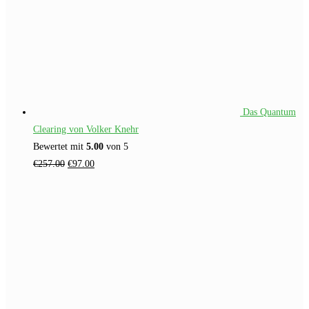
Das Quantum
Clearing von Volker Knehr
Bewertet mit
5.00
von 5
Ursprünglicher
Aktueller
€
257.00
€
97.00
Preis
Preis
war:
ist:
€257.00
€97.00.