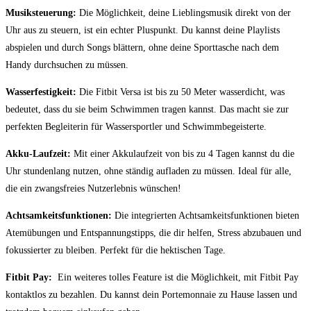
Musiksteuerung:
Die Möglichkeit, ⁣deine ⁣Lieblingsmusik direkt von der
Uhr aus zu steuern, ⁤ist ​ein‌ echter Pluspunkt. ‍Du⁤ kannst deine⁤ Playlists
abspielen und durch Songs‌ blättern,‌ ohne deine Sporttasche ⁢nach ⁤dem
⁤Handy durchsuchen ⁤zu müssen.
Wasserfestigkeit:
Die Fitbit Versa ist bis zu ⁣50 Meter wasserdicht, was
bedeutet, dass ⁢du sie beim Schwimmen tragen⁢ kannst. Das ⁤macht sie zur⁢
perfekten Begleiterin ‌für Wassersportler und Schwimmbegeisterte.
Akku-Laufzeit:
Mit einer Akkulaufzeit ​von bis zu 4 Tagen⁣ kannst du die
Uhr stundenlang⁣ nutzen, ohne ständig aufladen zu müssen. Ideal für alle,
die ein zwangsfreies Nutzerlebnis wünschen!
Achtsamkeitsfunktionen:
Die ‌integrierten Achtsamkeitsfunktionen bieten
Atemübungen und ⁣Entspannungstipps, die dir helfen, Stress abzubauen ⁤und
fokussierter⁢ zu bleiben. Perfekt für die hektischen Tage.
Fitbit Pay:
‍ Ein weiteres tolles Feature⁣ ist die Möglichkeit, mit Fitbit Pay
kontaktlos zu bezahlen. Du ⁣kannst dein Portemonnaie zu Hause lassen und