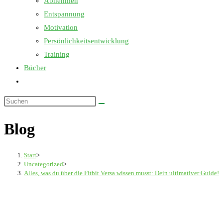
Abnehmen
Entspannung
Motivation
Persönlichkeitsentwicklung
Training
Bücher
Website-
Suche
Diese
umschalten
Website
Blog
durchsuchen
Start
>
Uncategorized
>
Alles, was du über die Fitbit Versa wissen musst: Dein ultimativer Guide!