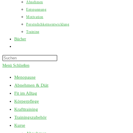
Abnehmen
Entspannung
Motivation
Persönlichkeitsentwicklung
Training
Bücher
Website-
Suche
Press
umschalten
Escape
Menü
Schließen
to
Menopause
close
Abnehmen & Diät
the
Fit im Alltag
search
Körperpflege
panel.
Krafttraining
Trainingszubehör
Kurse