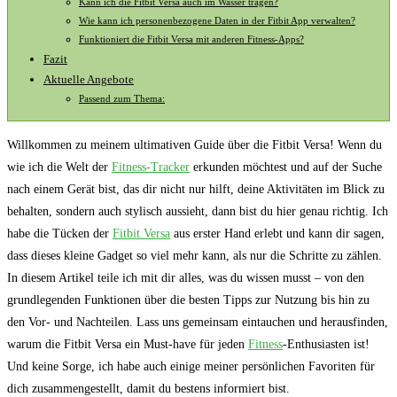
Kann ich die Fitbit Versa auch im Wasser tragen?
Wie ‍kann⁣ ich personenbezogene Daten in der Fitbit App ‌verwalten?
Funktioniert die Fitbit Versa mit ‌anderen Fitness-Apps?
Fazit
Aktuelle Angebote
Passend zum Thema:
Willkommen zu meinem ultimativen Guide ​über die⁢ Fitbit ‍Versa! Wenn du
wie ‌ich die Welt der
Fitness-Tracker
erkunden möchtest und‌ auf der Suche
nach einem Gerät bist, das dir nicht nur hilft, deine Aktivitäten im Blick zu
behalten, sondern auch stylisch aussieht, dann ⁤bist du hier ‍genau richtig. Ich
habe die Tücken der
Fitbit Versa
⁢aus erster ⁢Hand erlebt und kann dir sagen,
dass dieses kleine Gadget⁢ so viel mehr kann, als nur die Schritte zu zählen.
In diesem Artikel teile ich mit dir alles, was du wissen musst – von den
grundlegenden Funktionen über die besten Tipps zur Nutzung bis hin zu
den Vor- und Nachteilen. Lass⁣ uns gemeinsam eintauchen und herausfinden,
warum die Fitbit Versa⁣ ein Must-have für jeden
Fitness
-Enthusiasten⁤ ist!
Und‌ keine Sorge, ich habe auch einige meiner persönlichen Favoriten für⁤
dich zusammengestellt, damit du bestens informiert bist.