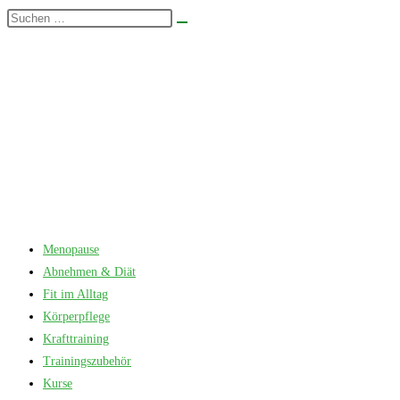
Zum
Diese
Suche
Inhalt
Website
starten
springen
durchsuchen
Menopause
Abnehmen & Diät
Fit im Alltag
Körperpflege
Krafttraining
Trainingszubehör
Kurse