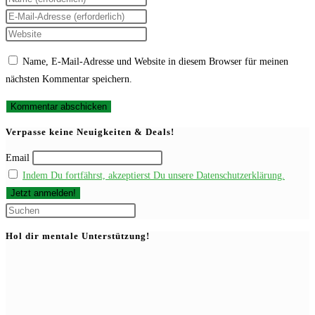
deinen
Gib
Namen
deine
Gib
oder
E-
deine
Name, E-Mail-Adresse und Website in diesem Browser für meinen
Benutzernamen
Mail-
Website-
nächsten Kommentar speichern.
zum
Adresse
URL
Kommentieren
zum
ein
ein
Kommentieren
(optional)
Verpasse keine Neuigkeiten & Deals!
ein
Email
Indem Du fortfährst, akzeptierst Du unsere Datenschutzerklärung.
Press
Escape
Hol dir mentale Unterstützung!
to
close
the
search