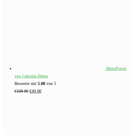
MenoPower
von Gabriela Höper
Bewertet mit
5.00
von 5
Ursprünglicher
Aktueller
€
109.00
€
49.00
Preis
Preis
war:
ist:
€109.00
€49.00.