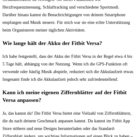
⁤Herzfrequenzmessung, Schlaftracking und verschiedene Sportmodi.​
Darüber hinaus ⁤kannst du Benachrichtigungen von deinem Smartphone‌
empfangen und⁤ Musik steuern. Für mich⁤ war sie eine‍ echte Unterstützung
beim⁣ Organisieren meiner täglichen Aktivitäten.
Wie lange hält der ​Akku der Fitbit Versa?
Ich‌ habe festgestellt, dass der Akku der Fitbit Versa in⁤ der Regel etwa 4 bis
⁢5 ‍Tage hält, abhängig von‍ der Nutzung. Wenn ich die ⁣GPS-Funktion oft
verwende ⁤oder häufig‍ Musik abspiele, reduziert sich die Akkulaufzeit etwas.
⁤Insgesamt finde ich die Akkulaufzeit jedoch sehr zufriedenstellend.
Kann ich ⁣meine eigenen Ziffernblätter auf der Fitbit
Versa‌ anpassen?
Ja, das kannst du! Die‍ Fitbit​ Versa bietet eine Vielzahl von Ziffernblättern,
die du nach deinem Geschmack‌ anpassen kannst. Du kannst im Fitbit App
Store stöbern ⁢und neue Designs herunterladen oder das Standard-
Ziffernblatt ⁤ändern, um wichtige ‌Informationen auf einen Blick ⁢zu haben –