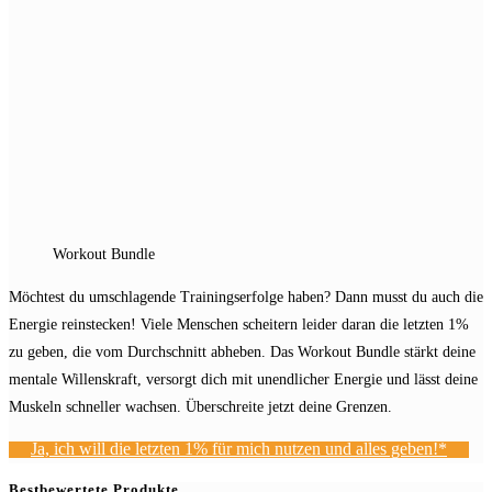
panel.
Workout Bundle
Möchtest du umschlagende Trainingserfolge haben? Dann musst du auch die
Energie reinstecken! Viele Menschen scheitern leider daran die letzten 1%
zu geben, die vom Durchschnitt abheben. Das Workout Bundle stärkt deine
mentale Willenskraft, versorgt dich mit unendlicher Energie und lässt deine
Muskeln schneller wachsen. Überschreite jetzt deine Grenzen.
Ja, ich will die letzten 1% für mich nutzen und alles geben!*
Bestbewertete Produkte