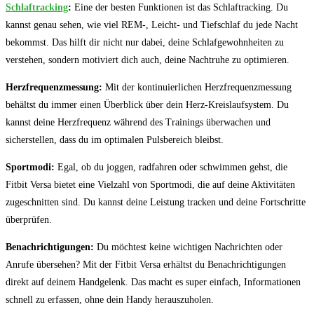
Schlaftracking
:
​Eine der besten Funktionen ist ⁢das‌ Schlaftracking. Du​
kannst genau sehen, wie ​viel REM-, Leicht- und ⁣Tiefschlaf du jede Nacht
bekommst. Das hilft⁢ dir nicht nur dabei, deine Schlafgewohnheiten‌ zu‌
verstehen, sondern motiviert ‍dich auch, ​deine Nachtruhe zu optimieren.
Herzfrequenzmessung:
Mit der kontinuierlichen Herzfrequenzmessung
behältst du ⁤immer einen ⁣Überblick über ⁣dein Herz-Kreislaufsystem. Du
kannst deine ⁤Herzfrequenz während des Trainings überwachen und
‍sicherstellen, dass du⁣ im ⁢optimalen Pulsbereich bleibst.
Sportmodi:
Egal,​ ob du joggen, radfahren oder schwimmen gehst, ⁣die
Fitbit Versa⁣ bietet eine Vielzahl von Sportmodi, die auf deine Aktivitäten ​
zugeschnitten sind. ‌Du kannst deine⁤ Leistung tracken und deine ‌Fortschritte
überprüfen.
Benachrichtigungen:
⁤Du möchtest keine‍ wichtigen ⁤Nachrichten oder
Anrufe​ übersehen? Mit der⁤ Fitbit Versa erhältst du Benachrichtigungen
direkt auf deinem Handgelenk. ‌Das macht es super einfach, Informationen
schnell zu erfassen, ohne dein Handy herauszuholen.