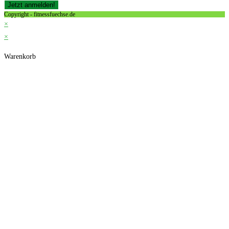
Copyright - fitnessfuechse.de
×
×
Warenkorb