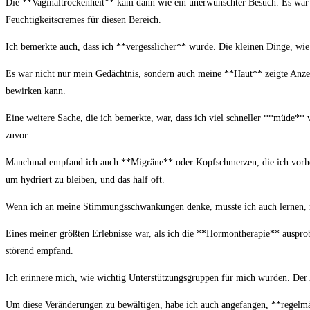
Die **Vaginaltrockenheit** kam dann wie ein unerwünschter Besuch. Es war unan
Feuchtigkeitscremes‍ für diesen Bereich.
Ich bemerkte auch,‌ dass ich **vergesslicher** wurde. Die kleinen‍ Dinge,⁤ wie 
Es war nicht nur mein⁣ Gedächtnis, sondern ⁤auch meine **Haut** zeigte ‌Anzeich
bewirken‌ kann.
Eine weitere Sache, die ich bemerkte, war, dass ich viel schneller **müde** w
zuvor.
Manchmal empfand ich auch **Migräne** ​oder​ Kopfschmerzen, ⁢die ich vorher​
um hydriert zu bleiben, und das​ half oft.
Wenn ich an ​meine Stimmungsschwankungen denke, ​musste ich auch lernen, 
Eines meiner größten ‍Erlebnisse war, als ich die⁣ **Hormontherapie** ausprobie
störend ‍empfand.
Ich erinnere‍ mich, wie wichtig Unterstützungsgruppen für mich wurden. Der Au
Um diese‍ Veränderungen⁤ zu bewältigen,​ habe⁤ ich auch angefangen,⁢ **regelmä