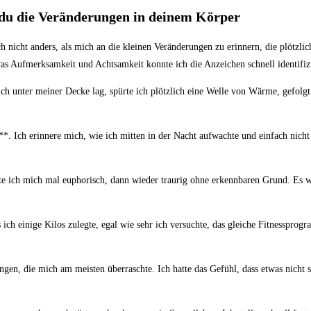
 du die Veränderungen in deinem Körper
icht⁤ anders, als ​mich‌ an die ⁣kleinen Veränderungen zu erinnern, die plötzli
was Aufmerksamkeit und Achtsamkeit konnte ich die Anzeichen schnell identifiz
 ich unter meiner Decke lag, spürte ich plötzlich eine Welle ​von‍ Wärme, gef
**. Ich erinnere ⁢mich, wie ich mitten in der Nacht ‌aufwachte⁤ und einfach nic
te ich mich mal‍ euphorisch, dann ⁢wieder traurig ohne erkennbaren Grund. Es 
ch einige Kilos zulegte, ‍egal⁢ wie sehr ich ‍versuchte, das​ gleiche Fitnesspr
, die mich am ‌meisten überraschte. Ich hatte das ‌Gefühl, dass etwas nicht ​st