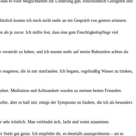
ass es viele Möglichkeiten zur Linderung gab, einschließlich‌ Gleitgelen‌ und
lötzlich konnte ich ‌mich nicht ⁣mehr an ⁣ein Gespräch von gestern erinnern.
als je zuvor. Ich stellte fest, dass eine gute Feuchtigkeitspflege viel
⁢ versteckt zu haben, und ich⁢ musste mehr auf ‍meine Ruhezeiten achten als
agieren, die in mir ​stattfanden. Ich begann, ‍regelmäßig Wasser zu ⁢trinken,
hen. Meditation und Achtsamkeit​ wurden zu meinen besten ⁤Freunden.
te, aber⁢ es half ⁢mir, einige der Symptome zu ‍lindern, die ich als besonders⁢
sehr tröstlich. Man ‍verbindet ⁣sich, lacht und weint ‌zusammen.
r Seele gut getan. Ich empfehle dir, es ebenfalls auszuprobieren – sei es