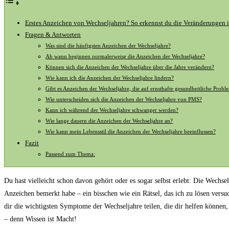
Erstes Anzeichen von Wechseljahren? So erkennst du die Veränderungen 
Fragen & Antworten
Was ⁢sind die häufigsten Anzeichen der Wechseljahre?
Ab ⁤wann beginnen normalerweise die Anzeichen der ⁢Wechseljahre?
Können sich die Anzeichen der‍ Wechseljahre ⁣über die Jahre verändern?
Wie kann‍ ich ⁤die Anzeichen der Wechseljahre lindern?
Gibt es Anzeichen der Wechseljahre, die auf⁤ ernsthafte gesundheitliche Prob
Wie⁣ unterscheiden ‌sich ⁢die ‍Anzeichen der Wechseljahre von⁤ PMS?
Kann ich während der ⁣Wechseljahre schwanger werden?
Wie lange dauern die Anzeichen⁤ der⁢ Wechseljahre an?
Wie kann⁤ mein⁣ Lebensstil ‍die Anzeichen ⁣der Wechseljahre beeinflussen?
Fazit
Passend zum Thema:
Du⁢ hast vielleicht schon davon gehört oder es‍ sogar selbst erlebt: ⁤Die Wechs
Anzeichen ⁢bemerkt habe – ein ⁢bisschen wie ein Rätsel, das ich zu lösen vers
dir die wichtigsten Symptome der Wechseljahre teilen, die ⁢dir helfen können, 
– denn Wissen ist⁤ Macht!