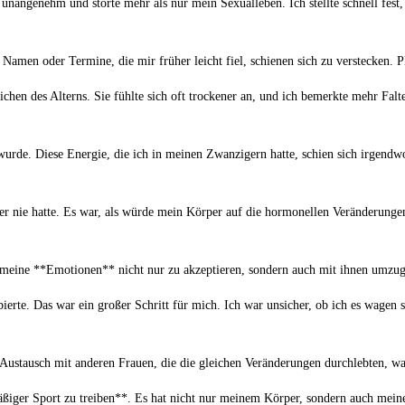
genehm und störte mehr⁢ als⁤ nur mein Sexualleben. Ich stellte schnell fest, d
Namen oder Termine, die mir früher ‌leicht fiel,⁤ schienen⁣ sich zu verstecken. P
en des Alterns. Sie fühlte sich oft trockener an, und ich⁣ bemerkte mehr Falten 
urde. Diese Energie, die ‌ich in⁣ meinen Zwanzigern hatte, schien sich irgendwo
 nie hatte. Es war, als würde mein Körper⁤ auf die hormonellen Veränderungen re
meine **Emotionen** nicht nur zu akzeptieren, sondern auch mit ihnen umzuge
rte. Das war ein großer Schritt für mich. Ich war unsicher, ob ich es wagen soll
stausch mit ​anderen Frauen, die die⁤ gleichen Veränderungen durchlebten, war 
ßiger Sport ⁤zu treiben**. Es ‍hat nicht nur meinem Körper, ‌sondern auch meine