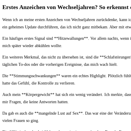
Erstes Anzeichen von Wechseljahren? So erkennst
Wenn ich an meine ersten ⁢Anzeichen von Wechseljahren zurückdenke, kann ich n
⁣ein geheimes Update durchführen, das‍ ich nicht ganz mitbekam. Aber mit et
Ein häufiges⁢ erstes Signal sind **Hitzewallungen**. Vor allem ​nachts, wenn
mich später wieder abkühlen wollte.
Ein weiteres Merkmal, das ​nicht zu übersehen ist, sind die **Schlafstörungen
täglichen To-dos oder⁣ die vorherigen ‌Ereignisse, das mich ⁣wach hielt.
Die **Stimmungsschwankungen** waren​ ein echtes ‍Highlight. ‍Plötzlich fühl
hatte das Gefühl, die⁣ Kontrolle⁢ zu verlieren.
Auch mein **Körpergewicht**⁤ hat‍ sich ein wenig verändert. Ich merkte, dass i
mir Fragen, die keine Antworten hatten.
Da gab es auch die **mangelnde ‍Lust auf Sex**. Das war eine der Veränderungen
vielen Frauen so ging.