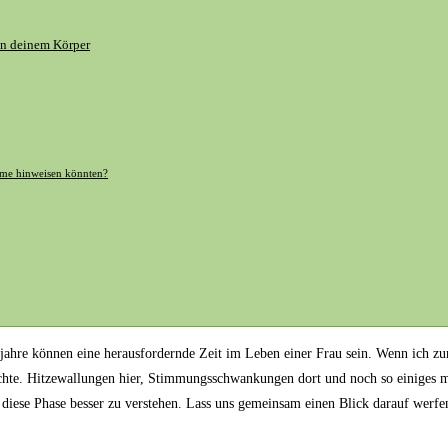
in deinem Körper
leme hinweisen ‌könnten?
eljahre können eine ⁢herausfordernde Zeit im Leben einer Frau​ sein. Wenn ich zu
uchte.​ Hitzewallungen hier, Stimmungsschwankungen dort⁤ und noch ‌so einiges m
diese Phase besser zu⁢ verstehen.⁢ Lass⁣ uns gemeinsam einen ​Blick darauf werf