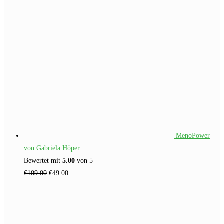
MenoPower
von Gabriela Höper
Bewertet mit
5.00
von 5
Ursprünglicher
Aktueller
€
109.00
€
49.00
Preis
Preis
war:
ist:
€109.00
€49.00.