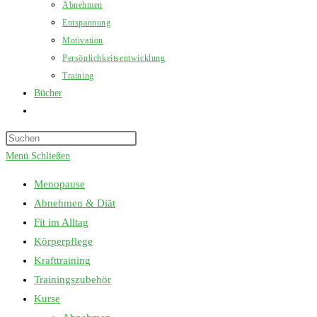
Abnehmen
Entspannung
Motivation
Persönlichkeitsentwicklung
Training
Bücher
Website-
Suche
Press
umschalten
Escape
Menü
Schließen
to
Menopause
close
Abnehmen & Diät
the
Fit im Alltag
search
Körperpflege
panel.
Krafttraining
Trainingszubehör
Kurse