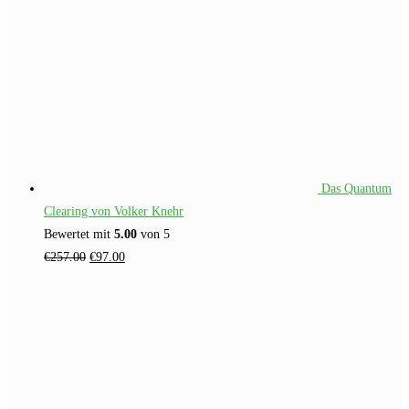
Das Quantum
Clearing von Volker Knehr
Bewertet mit
5.00
von 5
Ursprünglicher
Aktueller
€
257.00
€
97.00
Preis
Preis
war:
ist:
€257.00
€97.00.