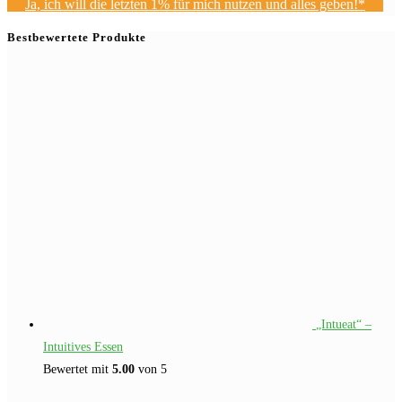
Ja, ich will die letzten 1% für mich nutzen und alles geben!*
Bestbewertete Produkte
„Intueat“ –
Intuitives Essen
Bewertet mit
5.00
von 5