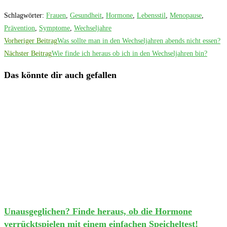
Schlagwörter
:
Frauen
,
Gesundheit
,
Hormone
,
Lebensstil
,
Menopause
,
Prävention
,
Symptome
,
Wechseljahre
Weitere
Vorheriger Beitrag
Was sollte man in den Wechseljahren abends nicht essen?
Artikel
Nächster Beitrag
Wie finde ich heraus ob ich in den Wechseljahren bin?
ansehen
Das könnte dir auch gefallen
Unausgeglichen? Finde heraus, ob die Hormone
verrücktspielen mit einem einfachen Speicheltest!