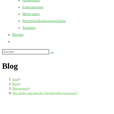
Abnehmen
Entspannung
Motivation
Persönlichkeitsentwicklung
Training
Bücher
Website-
Suche
Diese
umschalten
Website
Blog
durchsuchen
Start
>
Blog
>
Menopause
>
Wie merkt man das die Wechseljahre beginnen?