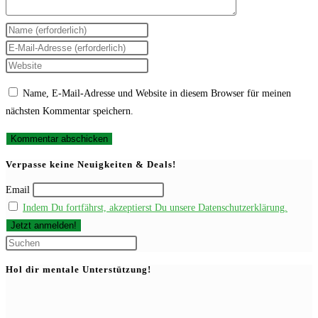
Gib
deinen
Gib
Namen
deine
Gib
oder
E-
deine
Name, E-Mail-Adresse und Website in diesem Browser für meinen
Benutzernamen
Mail-
Website-
nächsten Kommentar speichern.
zum
Adresse
URL
Kommentieren
zum
ein
ein
Kommentieren
(optional)
Verpasse keine Neuigkeiten & Deals!
ein
Email
Indem Du fortfährst, akzeptierst Du unsere Datenschutzerklärung.
Press
Escape
Hol dir mentale Unterstützung!
to
close
the