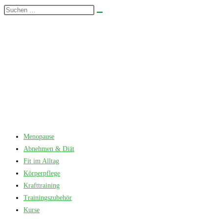
Zum
Diese
Suche
Inhalt
Website
starten
springen
durchsuchen
Menopause
Abnehmen & Diät
Fit im Alltag
Körperpflege
Krafttraining
Trainingszubehör
Kurse