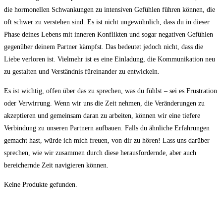
die hormonellen Schwankungen zu intensiven Gefühlen führen können, die
oft schwer zu verstehen sind. Es ist nicht ungewöhnlich, dass⁢ du in dieser
Phase deines Lebens mit inneren Konflikten und​ sogar ⁢negativen Gefühlen
gegenüber deinem Partner kämpfst. Das bedeutet‍ jedoch ‍nicht, dass die
Liebe verloren ist. ⁤Vielmehr ist es‌ eine ⁣Einladung, die Kommunikation neu
zu gestalten und Verständnis füreinander⁣ zu entwickeln.
Es ⁢ist⁣ wichtig, ⁤offen über das‍ zu ⁤sprechen,‍ was du fühlst –⁤ sei​ es Frustration
oder Verwirrung. Wenn wir uns die‌ Zeit nehmen, die Veränderungen zu
⁣akzeptieren und ‌gemeinsam daran zu arbeiten, können wir ⁤eine tiefere
Verbindung zu unseren ‍Partnern aufbauen.⁢ Falls ‌du ähnliche ⁣Erfahrungen
gemacht hast, würde ich mich freuen,‌ von dir zu hören! Lass uns darüber
sprechen, wie‍ wir ‍zusammen ‌durch diese herausfordernde, ⁤aber auch
bereichernde Zeit⁤ navigieren können.
Keine Produkte gefunden.