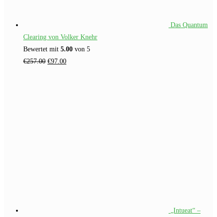
Das Quantum
Clearing von Volker Knehr
Bewertet mit
5.00
von 5
Ursprünglicher
Aktueller
€
257.00
€
97.00
Preis
Preis
war:
ist:
€257.00
€97.00.
„Intueat“ –