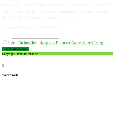
kurzfristigen Preisschwankungen kommen, so dass die Preise nicht immer
exakt mit denen des Partner Shops übereinstimmen. Wir empfehlen daher,
den Preis noch einmal direkt beim Shop zu prüfen!
Verpasse keine Neuigkeiten & Deals!
Email
Indem Du fortfährst, akzeptierst Du unsere Datenschutzerklärung.
Copyright - fitnessfuechse.de
×
×
Warenkorb