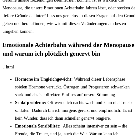
Gefühle unsere Beziehungen beeinflussen können. ‌Ist​ es wirklich die
⁤Menopause, die unsere Emotionen Achterbahn fahren lässt, oder stecken da
⁢tiefere Gründe ‍dahinter? ⁤Lass uns ‍gemeinsam‌ diesen Fragen auf‌ den ‍Grund
gehen und herausfinden, wie⁢ wir⁣ mit diesen Veränderungen ‍am besten
umgehen können.
Emotionale Achterbahn während⁤ der Menopause
‍und warum ich plötzlich ⁤genervt ⁤bin
„`html
Hormone⁤ im Ungleichgewicht:
Während dieser Lebensphase
⁣spielen Hormone verrückt. Östrogen‌ und Progesteron schwanken
stark und das hat direkten Einfluss auf‌ unsere Stimmung.
Schlafprobleme:
‍Oft ​werde ich‍ nachts wach und kann nicht⁢ mehr
schlafen. Dadurch bin ich morgens‍ gereizt und ​empfindlich.⁤ Es⁤ ist
⁢kein Wunder, dass ich dann schneller ‌genervt‍ reagiere.
Emotionale​ Sensibilität:
‍ Alles ⁣scheint intensiver zu ​sein – die
Freude, die Trauer, und⁣ ja, auch die Wut. Warum ‌kann ich⁣