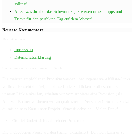
solltest!
Alles, was du über das Schwimmkajak wissen musst: Tipps und
Tricks für den perfekten Tag auf dem Wasser!
Neueste Kommentare
Rechtliches
Impressum
Datenschutzerklärung
So finanzieren wir unsere Seite
Die meisten empfohlenen Produkte werden über sogenannte Affiliate-Links
verlinkt. Es steht dir frei, auf diese Links zu klicken. Solltest du über
unseren Link einkaufen, erhalten wir vom Anbieter eine Provision (als
Amazon-Partner verdienen wir an qualifizierten Verkäufen). So unterstützt
du mit deinem Kauf unser Projekt „fitnessfuechse.de“. Vielen Dank!
P.S.: Für dich ändert sich dadurch der Preis nicht!
Die angegebenen Preise werden täglich aktualisiert. Dennoch kann es zu