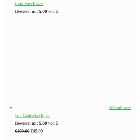
Intuitives Essen
Bewertet mit
5.00
von 5
MenoPower
von Gabriela Höper
Bewertet mit
5.00
von 5
Ursprünglicher
Aktueller
€
109.00
€
49.00
Preis
Preis