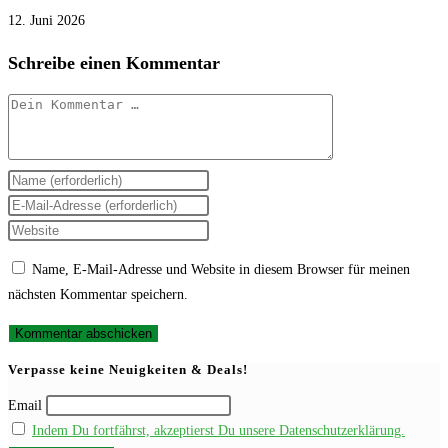
12. Juni 2026
Schreibe einen Kommentar
Kommentar
Gib
deinen
Gib
Namen
deine
Gib
oder
E-
deine
Name, E-Mail-Adresse und Website in diesem Browser für meinen
Benutzernamen
Mail-
Website-
nächsten Kommentar speichern.
zum
Adresse
URL
Kommentieren
zum
ein
ein
Kommentieren
(optional)
Verpasse keine Neuigkeiten & Deals!
ein
Email
Indem Du fortfährst, akzeptierst Du unsere Datenschutzerklärung.