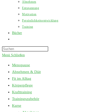
Abnehmen
Entspannung
Motivation
Persönlichkeitsentwicklung
Training
Bücher
Website-
Suche
Press
umschalten
Escape
Menü
Schließen
to
Menopause
close
Abnehmen & Diät
the
Fit im Alltag
search
Körperpflege
panel.
Krafttraining
Trainingszubehör
Kurse