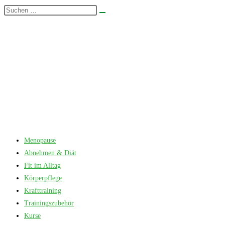
Zum
Diese
Suche
Inhalt
Website
starten
springen
durchsuchen
Menopause
Abnehmen & Diät
Fit im Alltag
Körperpflege
Krafttraining
Trainingszubehör
Kurse