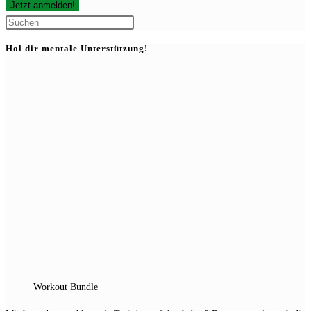
Press
Escape
Hol dir mentale Unterstützung!
to
close
the
search
panel.
Workout Bundle