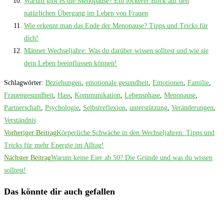
Warum gibt es die Menopause? Ein lockerer Blick auf den
natürlichen Übergang im Leben von Frauen
Wie erkennt man das Ende der Menopause? Tipps und Tricks für
dich!
Männer Wechseljahre: Was du darüber wissen solltest und wie sie
dein Leben beeinflussen können!
Schlagwörter
:
Beziehungen
,
emotionale gesundheit
,
Emotionen
,
Familie
,
Frauengesundheit
,
Hass
,
Kommunikation
,
Lebensphase
,
Menopause
,
Partnerschaft
,
Psychologie
,
Selbstreflexion
,
unterstützung
,
Veränderungen
,
Verständnis
Weitere
Vorheriger Beitrag
Körperliche Schwäche in den Wechseljahren: Tipps und
Artikel
Tricks für mehr Energie im Alltag!
Nächster Beitrag
Warum keine Eier ab 50? Die Gründe und was du wissen
ansehen
solltest!
Das könnte dir auch gefallen