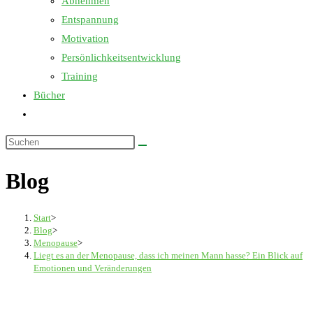
Abnehmen
Entspannung
Motivation
Persönlichkeitsentwicklung
Training
Bücher
Website-
Suche
Diese
umschalten
Website
Blog
durchsuchen
Start
>
Blog
>
Menopause
>
Liegt es an der Menopause, dass ich meinen Mann hasse? Ein Blick auf
Emotionen und Veränderungen