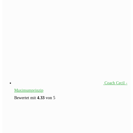
war:
ist:
€109.00
€49.00.
Coach Cecil -
Maximumprinzip
Bewertet mit
4.33
von 5