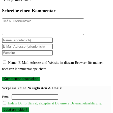
Schreibe einen Kommentar
Kommentar
Gib
deinen
Gib
Namen
deine
Gib
oder
E-
deine
Name, E-Mail-Adresse und Website in diesem Browser für meinen
Benutzernamen
Mail-
Website-
nächsten Kommentar speichern.
zum
Adresse
URL
Kommentieren
zum
ein
ein
Kommentieren
(optional)
Verpasse keine Neuigkeiten & Deals!
ein
Email
Indem Du fortfährst, akzeptierst Du unsere Datenschutzerklärung.