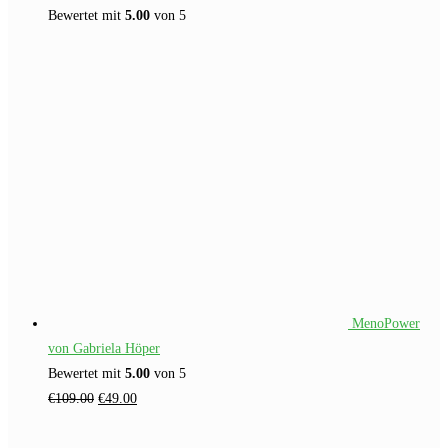
Bewertet mit
5.00
von 5
MenoPower
von Gabriela Höper
Bewertet mit
5.00
von 5
Ursprünglicher
Aktueller
€
109.00
€
49.00
Preis
Preis
war:
ist: