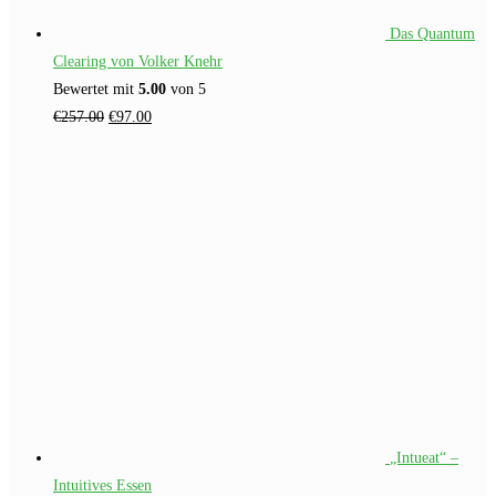
Das Quantum
Clearing von Volker Knehr
Bewertet mit
5.00
von 5
Ursprünglicher
Aktueller
€
257.00
€
97.00
Preis
Preis
war:
ist:
€257.00
€97.00.
„Intueat“ –
Intuitives Essen