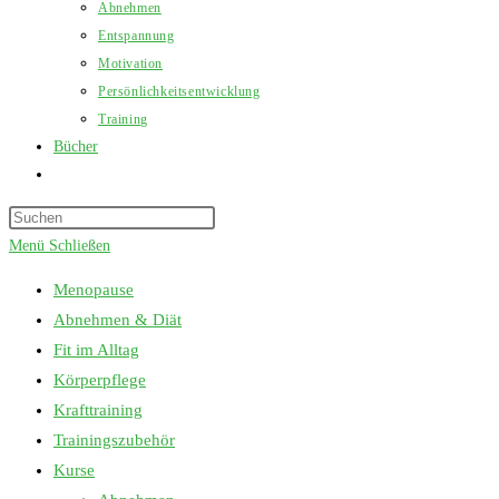
Abnehmen
Entspannung
Motivation
Persönlichkeitsentwicklung
Training
Bücher
Website-
Suche
Press
umschalten
Escape
Menü
Schließen
to
Menopause
close
Abnehmen & Diät
the
Fit im Alltag
search
Körperpflege
panel.
Krafttraining
Trainingszubehör
Kurse