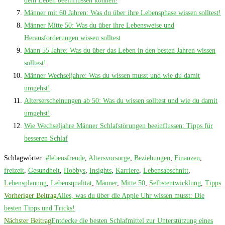
dein Leben beeinflussen können!
Männer mit 60 Jahren: Was du über ihre Lebensphase wissen solltest!
Männer Mitte 50: Was du über ihre Lebensweise und
Herausforderungen wissen solltest
Mann 55 Jahre: Was du über das Leben in den besten Jahren wissen
solltest!
Männer Wechseljahre: Was du wissen musst und wie du damit
umgehst!
Alterserscheinungen ab 50: Was du wissen solltest und wie du damit
umgehst!
Wie Wechseljahre Männer Schlafstörungen beeinflussen: Tipps für
besseren Schlaf
Schlagwörter
:
#lebensfreude
,
Altersvorsorge
,
Beziehungen
,
Finanzen
,
freizeit
,
Gesundheit
,
Hobbys
,
Insights
,
Karriere
,
Lebensabschnitt
,
Lebensplanung
,
Lebensqualität
,
Männer
,
Mitte 50
,
Selbstentwicklung
,
Tipps
Weitere
Vorheriger Beitrag
Alles, was du über die Apple Uhr wissen musst: Die
Artikel
besten Tipps und Tricks!
Nächster Beitrag
Entdecke die besten Schlafmittel zur Unterstützung eines
ansehen