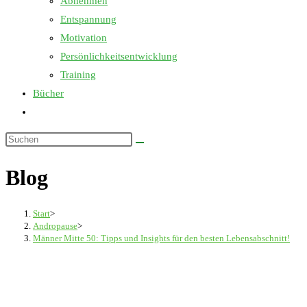
Abnehmen
Entspannung
Motivation
Persönlichkeitsentwicklung
Training
Bücher
Website-
Suche
Diese
umschalten
Website
Blog
durchsuchen
Start
>
Andropause
>
Männer Mitte 50: Tipps und Insights für den besten Lebensabschnitt!