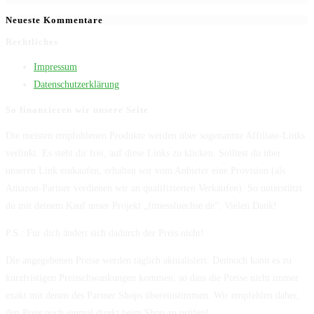
Neueste Kommentare
Rechtliches
Impressum
Datenschutzerklärung
So finanzieren wir unsere Seite
Die meisten empfohlenen Produkte werden über sogenannte Affiliate-Links
verlinkt. Es steht dir frei, auf diese Links zu klicken. Solltest du über
unseren Link einkaufen, erhalten wir vom Anbieter eine Provision (als
Amazon-Partner verdienen wir an qualifizierten Verkäufen). So unterstützt
du mit deinem Kauf unser Projekt „fitnessfuechse.de“. Vielen Dank!
P.S.: Für dich ändert sich dadurch der Preis nicht!
Die angegebenen Preise werden täglich aktualisiert. Dennoch kann es zu
kurzfristigen Preisschwankungen kommen, so dass die Preise nicht immer
exakt mit denen des Partner Shops übereinstimmen. Wir empfehlen daher,
den Preis noch einmal direkt beim Shop zu prüfen!