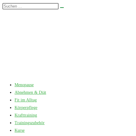
Zum
Diese
Suche
Inhalt
Website
starten
springen
durchsuchen
Menopause
Abnehmen & Diät
Fit im Alltag
Körperpflege
Krafttraining
Trainingszubehör
Kurse