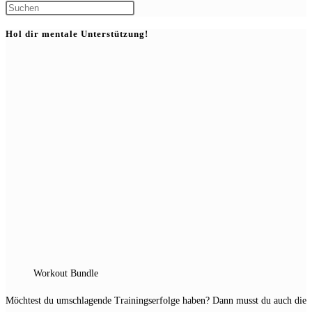
Press
Escape
Hol dir mentale Unterstützung!
to
close
the
search
panel.
Workout Bundle
Möchtest du umschlagende Trainingserfolge haben? Dann musst du auch die