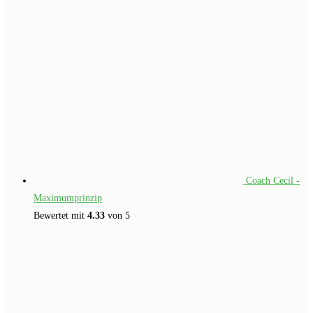
€109.00
€49.00.
Coach Cecil -
Maximumprinzip
Bewertet mit
4.33
von 5