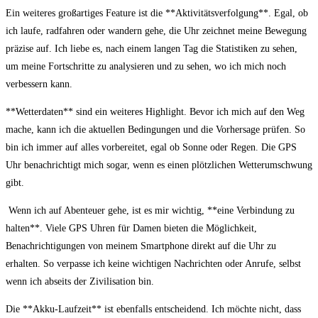
Ein ⁢weiteres großartiges Feature ist ⁢die **Aktivitätsverfolgung**. ⁤Egal, ob
ich laufe, radfahren oder wandern gehe,⁣ die Uhr zeichnet meine Bewegung
präzise auf. Ich liebe es,‌ nach ‌einem⁤ langen ​Tag die Statistiken zu sehen,
⁤um meine ‌Fortschritte zu analysieren und‍ zu ‍sehen, wo ich mich⁤ noch⁤
verbessern kann.
**Wetterdaten** sind⁤ ein weiteres Highlight. Bevor ich‌ mich auf den ​Weg
mache, kann ich die aktuellen‌ Bedingungen und ​die Vorhersage ⁤prüfen. ‌So
bin ich immer auf ‍alles vorbereitet,‍ egal ob Sonne oder Regen.⁣ Die ‌GPS
Uhr⁣ benachrichtigt mich sogar, wenn es einen plötzlichen Wetterumschwung
gibt.
‍ Wenn ich auf Abenteuer gehe, ist es mir wichtig, **eine⁢ Verbindung zu
⁣halten**. Viele⁢ GPS Uhren⁣ für Damen bieten die⁣ Möglichkeit,
⁣Benachrichtigungen von meinem Smartphone direkt auf die ‍Uhr zu
erhalten.​ So verpasse ich⁣ keine wichtigen ​Nachrichten oder Anrufe, selbst
wenn ich abseits der Zivilisation⁢ bin.
Die **Akku-Laufzeit**⁤ ist ⁤ebenfalls entscheidend. Ich ​möchte nicht,​ dass