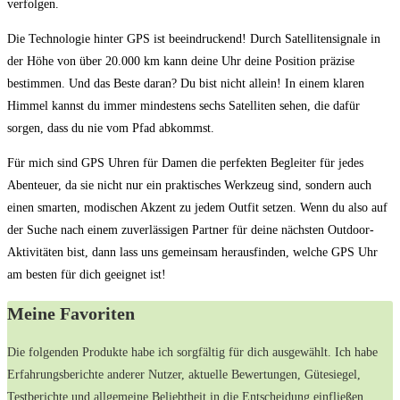
⁣verfolgen.
Die Technologie⁣ hinter GPS ist beeindruckend!‌ Durch Satellitensignale ‌in
der Höhe von ⁤über ‌20.000 km kann deine Uhr deine⁢ Position präzise
bestimmen. Und das Beste daran? Du bist nicht allein!‌ In einem klaren⁣
Himmel kannst du immer mindestens sechs ‍Satelliten​ sehen, ​die dafür
sorgen, dass du nie vom⁢ Pfad abkommst.
Für‍ mich sind GPS Uhren für Damen die perfekten​ Begleiter für jedes
Abenteuer, da sie nicht ⁤nur‍ ein praktisches ⁢Werkzeug sind, sondern auch
einen smarten, ‍modischen Akzent zu jedem⁢ Outfit​ setzen. Wenn du also auf
der Suche⁣ nach einem⁢ zuverlässigen Partner für⁣ deine nächsten‌ Outdoor-
Aktivitäten bist,​ dann lass uns gemeinsam herausfinden, welche ‍GPS Uhr
am besten ​für dich geeignet ist!
Meine Favoriten
Die folgenden⁣ Produkte habe ich‍ sorgfältig ‌für dich ausgewählt. ⁣Ich habe
Erfahrungsberichte ‍anderer Nutzer, ⁤aktuelle Bewertungen, Gütesiegel, ​
Testberichte und allgemeine ⁢Beliebtheit⁤ in die Entscheidung einfließen