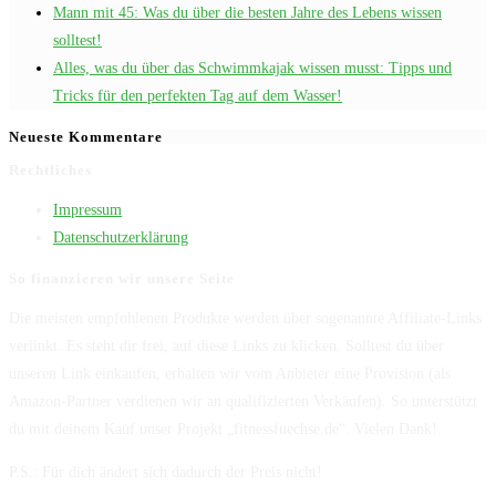
Mann mit 45: Was du über die besten Jahre des Lebens wissen
solltest!
Alles, was du über das Schwimmkajak wissen musst: Tipps und
Tricks für den perfekten Tag auf dem Wasser!
Neueste Kommentare
Rechtliches
Impressum
Datenschutzerklärung
So finanzieren wir unsere Seite
Die meisten empfohlenen Produkte werden über sogenannte Affiliate-Links
verlinkt. Es steht dir frei, auf diese Links zu klicken. Solltest du über
unseren Link einkaufen, erhalten wir vom Anbieter eine Provision (als
Amazon-Partner verdienen wir an qualifizierten Verkäufen). So unterstützt
du mit deinem Kauf unser Projekt „fitnessfuechse.de“. Vielen Dank!
P.S.: Für dich ändert sich dadurch der Preis nicht!