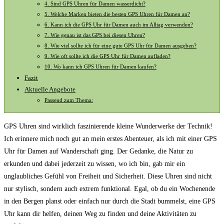
4. Sind GPS Uhren für Damen wasserdicht?
5. Welche Marken bieten die besten GPS Uhren für Damen⁤ an?
6. Kann ich die​ GPS Uhr für ⁢Damen ‌auch im Alltag verwenden?
7. Wie genau⁤ ist das GPS ⁣bei diesen Uhren?
8. Wie viel sollte ich für eine ⁣gute GPS‍ Uhr ⁢für Damen ausgeben?
9. Wie oft⁤ sollte ich die ⁣GPS Uhr für Damen aufladen?
10.⁣ Wo kann‍ ich GPS Uhren für⁤ Damen ‍kaufen?
Fazit
Aktuelle Angebote
Passend zum Thema:
GPS Uhren sind⁣ wirklich faszinierende kleine Wunderwerke der Technik!‌
Ich erinnere mich ⁤noch gut an mein erstes Abenteuer, als‍ ich⁢ mit einer GPS‌
Uhr für Damen ⁤auf ⁢Wanderschaft ging. Der Gedanke, die Natur zu‍
erkunden und dabei jederzeit‌ zu wissen, ⁢wo ⁢ich bin, gab mir ein
unglaubliches Gefühl von Freiheit und Sicherheit. Diese⁤ Uhren⁣ sind nicht
nur stylisch, sondern auch ⁤extrem ⁣funktional. ⁤Egal, ob du ein Wochenende
in⁤ den Bergen planst oder⁣ einfach nur durch die Stadt bummelst, ​eine⁤ GPS
‌Uhr⁣ kann dir‍ helfen, deinen Weg zu finden und deine​ Aktivitäten zu