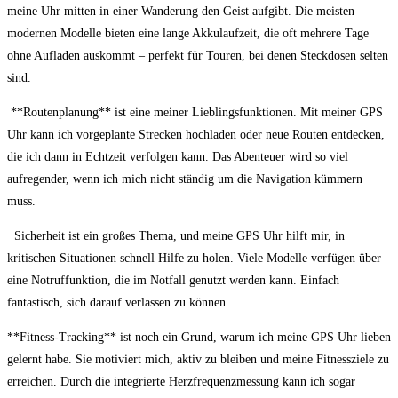
⁢meine ⁢Uhr‌ mitten ‌in einer Wanderung den​ Geist aufgibt. Die meisten
modernen ⁤Modelle bieten eine⁤ lange⁢ Akkulaufzeit, die oft mehrere Tage
ohne ⁢Aufladen auskommt – perfekt für ⁢Touren, ⁤bei denen Steckdosen​ selten
‍sind.
⁤ **Routenplanung** ist eine meiner Lieblingsfunktionen. Mit meiner GPS
Uhr kann ich vorgeplante Strecken‌ hochladen oder‌ neue Routen⁢ entdecken, ​
die ich ‌dann in Echtzeit verfolgen ‍kann. Das Abenteuer wird so viel
aufregender, wenn ich mich nicht ständig um die Navigation kümmern
muss.
⁣ ‍ Sicherheit ist ein großes Thema, und meine GPS ​Uhr hilft mir, ​in
kritischen Situationen schnell Hilfe zu holen. Viele Modelle⁤ verfügen über
eine Notruffunktion,‌ die im Notfall genutzt werden‌ kann. ​Einfach
fantastisch, sich‌ darauf⁤ verlassen zu können.
**Fitness-Tracking**​ ist noch ein Grund, ⁤warum ⁣ich meine​ GPS Uhr lieben
gelernt habe. ‌Sie motiviert mich, ⁢aktiv zu bleiben und meine Fitnessziele ‌zu
erreichen. Durch die integrierte Herzfrequenzmessung kann⁣ ich sogar