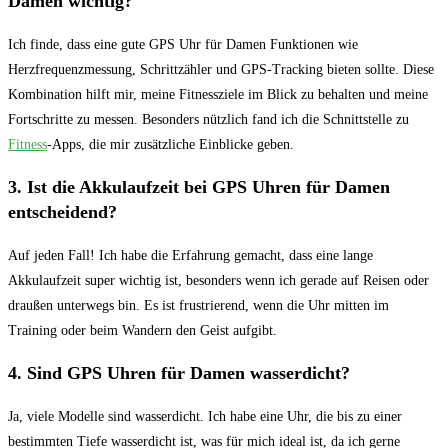
Damen wichtig?
Ich⁢ finde, dass eine gute⁣ GPS Uhr ‌für Damen⁢ Funktionen ⁤wie
Herzfrequenzmessung, Schrittzähler ⁣und GPS-Tracking bieten⁣ sollte.‍ Diese
Kombination⁢ hilft⁢ mir,‌ meine Fitnessziele im Blick zu behalten und meine
⁣Fortschritte zu messen. Besonders nützlich ⁣fand ‌ich ⁣die ​Schnittstelle zu⁣
Fitness
-Apps, die mir⁢ zusätzliche Einblicke‌ geben.
3. Ist die Akkulaufzeit‌ bei ‍GPS Uhren für Damen
entscheidend?
Auf jeden Fall!​ Ich habe die Erfahrung⁤ gemacht, dass eine lange
Akkulaufzeit super ⁤wichtig ‍ist, besonders wenn ‍ich gerade auf Reisen oder
draußen⁤ unterwegs bin. Es ist ⁣frustrierend,⁢ wenn die Uhr ⁤mitten im
‌Training oder beim‌ Wandern den​ Geist ‌aufgibt.
4. Sind GPS Uhren für Damen wasserdicht?
Ja, viele Modelle ‌sind‍ wasserdicht.⁢ Ich habe eine Uhr, ⁣die bis zu einer
bestimmten Tiefe wasserdicht ist, was für​ mich ideal ist, da ich gerne