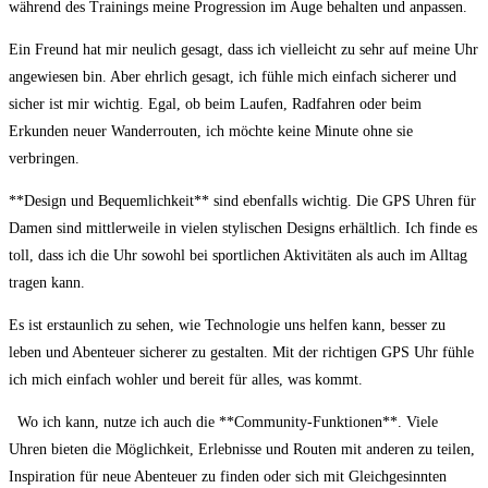
während des Trainings meine Progression im Auge behalten⁣ und anpassen.
Ein Freund hat mir neulich⁢ gesagt, dass ⁣ich vielleicht‌ zu sehr auf meine Uhr
angewiesen bin. Aber ehrlich⁢ gesagt, ​ich⁢ fühle mich einfach ⁢sicherer und⁤
sicher ist ‍mir wichtig. Egal, ob beim Laufen, Radfahren ‌oder beim
Erkunden​ neuer‍ Wanderrouten, ich möchte keine Minute ohne ⁤sie⁤
verbringen.
**Design ‌und Bequemlichkeit** sind ebenfalls wichtig. Die ‍GPS Uhren für
Damen‍ sind mittlerweile ⁢in vielen stylischen Designs ‍erhältlich. Ich ‌finde​ es
toll, dass ich ‍die ⁤Uhr sowohl bei sportlichen Aktivitäten⁤ als auch im Alltag
tragen​ kann.
⁢Es ist erstaunlich ‍zu sehen,⁣ wie Technologie​ uns helfen kann, ⁤besser zu
leben und Abenteuer ⁢sicherer zu gestalten. Mit der ⁣richtigen GPS Uhr fühle
ich mich einfach wohler ‍und bereit für alles, was kommt.
‍ ‌ Wo ich​ kann, nutze ich auch die ‌**Community-Funktionen**. Viele⁢
Uhren ⁢bieten die Möglichkeit, Erlebnisse und Routen mit anderen ⁤zu ​teilen,⁤
Inspiration für neue Abenteuer zu finden oder‌ sich mit Gleichgesinnten​