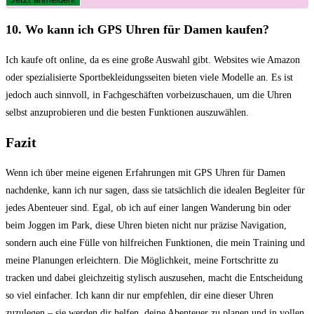
10.⁣ Wo kann‍ ich GPS Uhren für⁤ Damen ‍kaufen?
Ich kaufe oft online, da es ⁣eine große Auswahl gibt. Websites wie Amazon
oder ⁤spezialisierte ⁤Sportbekleidungsseiten bieten viele Modelle an. Es ‍ist
jedoch auch sinnvoll,⁤ in Fachgeschäften ‍vorbeizuschauen, um die Uhren
selbst ⁣anzuprobieren und ‌die besten Funktionen ⁢auszuwählen.⁢
Fazit
Wenn ⁢ich ⁣über meine eigenen ​Erfahrungen mit GPS ⁢Uhren für Damen
nachdenke, kann‍ ich nur sagen, dass sie tatsächlich die idealen Begleiter‍ für
⁣jedes Abenteuer sind. Egal, ob ‍ich ⁣auf einer langen Wanderung bin oder
beim⁤ Joggen im Park, ⁣diese Uhren bieten nicht nur präzise Navigation,
sondern auch ⁢eine Fülle von hilfreichen⁣ Funktionen, die⁢ mein Training und
meine ‌Planungen ⁣erleichtern. Die ⁤Möglichkeit, meine Fortschritte zu
tracken ⁤und​ dabei gleichzeitig stylisch auszusehen,‍ macht ‌die ‍Entscheidung
so viel einfacher. Ich kann ⁢dir nur empfehlen, dir eine dieser Uhren
zuzulegen – ‌sie werden⁤ dir helfen, deine⁢ Abenteuer zu⁢ planen und in vollen