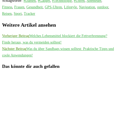
Schlagwörter
:
#Damen
,
#Gadget
,
#Technologie
,
#Uhren
,
Abenteuer
,
Fitness
,
Frauen
,
Gesundheit
,
GPS-Uhren
,
Lifestyle
,
Navigation
,
outdoor
,
Reisen
,
Sport
,
Tracker
Weitere Artikel ansehen
Vorheriger Beitrag
Welches Lebensmittel blockiert die Fettverbrennung?
Finde heraus, was du vermeiden solltest!
Nächster Beitrag
Was du über Sandbags wissen solltest: Praktische Tipps und
coole Anwendungen!
Das könnte dir auch gefallen