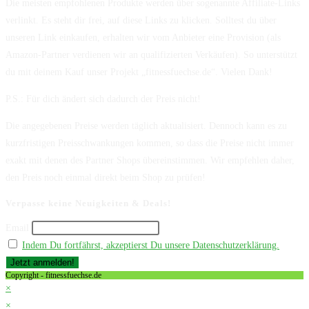
Die meisten empfohlenen Produkte werden über sogenannte Affiliate-Links
verlinkt. Es steht dir frei, auf diese Links zu klicken. Solltest du über
unseren Link einkaufen, erhalten wir vom Anbieter eine Provision (als
Amazon-Partner verdienen wir an qualifizierten Verkäufen). So unterstützt
du mit deinem Kauf unser Projekt „fitnessfuechse.de“. Vielen Dank!
P.S.: Für dich ändert sich dadurch der Preis nicht!
Die angegebenen Preise werden täglich aktualisiert. Dennoch kann es zu
kurzfristigen Preisschwankungen kommen, so dass die Preise nicht immer
exakt mit denen des Partner Shops übereinstimmen. Wir empfehlen daher,
den Preis noch einmal direkt beim Shop zu prüfen!
Verpasse keine Neuigkeiten & Deals!
Email
Indem Du fortfährst, akzeptierst Du unsere Datenschutzerklärung.
Copyright - fitnessfuechse.de
×
×