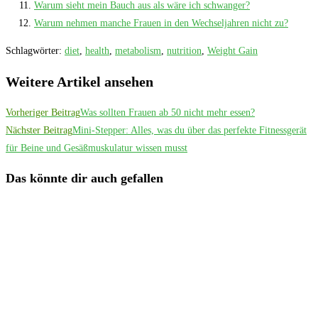
Warum sieht mein Bauch aus als wäre ich schwanger?
Warum nehmen manche Frauen in den Wechseljahren nicht zu?
Schlagwörter
:
diet
,
health
,
metabolism
,
nutrition
,
Weight Gain
Weitere Artikel ansehen
Vorheriger Beitrag
Was sollten Frauen ab 50 nicht mehr essen?
Nächster Beitrag
Mini-Stepper: Alles, was du über das perfekte Fitnessgerät
für Beine und Gesäßmuskulatur wissen musst
Das könnte dir auch gefallen