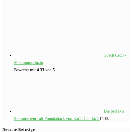
Coach Cecil -
Maximumprinzip
Bewertet mit
4.33
von 5
Die perfekte
Sommerfigur mit Poundattack von Karla Gehrlach
€
1.00
Neueste Beiträge