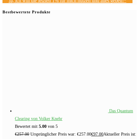
Ja, ich will die letzten 1% für mich nutzen und alles geben!*
Bestbewertete Produkte
Das Quantum
Clearing von Volker Knehr
Bewertet mit
5.00
von 5
€
257.00
Ursprünglicher Preis war: €257.00
€
97.00
Aktueller Preis ist: