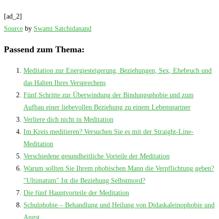
[ad_2]
Source
by
Swami Satchidanand
Passend zum Thema:
Meditation zur Energiesteigerung, Beziehungen, Sex, Ehebruch und
das Halten Ihres Versprechens
Fünf Schritte zur Überwindung der Bindungsphobie und zum
Aufbau einer liebevollen Beziehung zu einem Lebenspartner
Verliere dich nicht in Meditation
Im Kreis meditieren? Versuchen Sie es mit der Straight-Line-
Meditation
Verschiedene gesundheitliche Vorteile der Meditation
Warum sollten Sie Ihrem phobischen Mann die Verpflichtung geben?
"Ultimatum" Ist die Beziehung Selbstmord?
Die fünf Hauptvorteile der Meditation
Schulphobie – Behandlung und Heilung von Didaskaleinophobie und
Angst