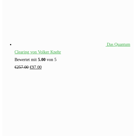
Das Quantum
Clearing von Volker Knehr
Bewertet mit
5.00
von 5
Ursprünglicher
Aktueller
€
257.00
€
97.00
Preis
Preis
war:
ist:
€257.00
€97.00.