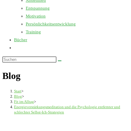
Abnehmen
Entspannung
Motivation
Persönlichkeitsentwicklung
Training
Bücher
Website-
Suche
Diese
umschalten
Website
Blog
durchsuchen
Start
>
Blog
>
Fit im Alltag
>
Energieverstärkungsmeditation und die Psychologie entfernter und
schlechter Selbst-Ich-Strategien