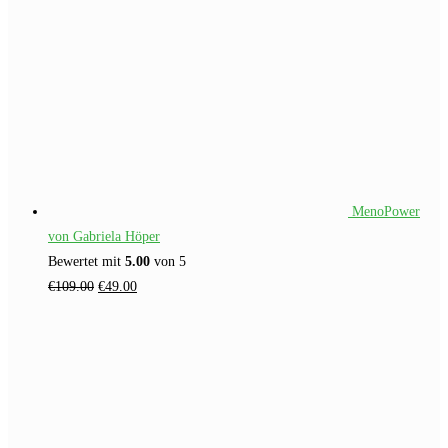
MenoPower
von Gabriela Höper
Bewertet mit
5.00
von 5
Ursprünglicher
Aktueller
€
109.00
€
49.00
Preis
Preis
war:
ist:
€109.00
€49.00.