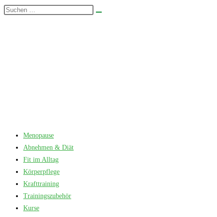
Zum
Diese
Suche
Inhalt
Website
starten
springen
durchsuchen
Menopause
Abnehmen & Diät
Fit im Alltag
Körperpflege
Krafttraining
Trainingszubehör
Kurse