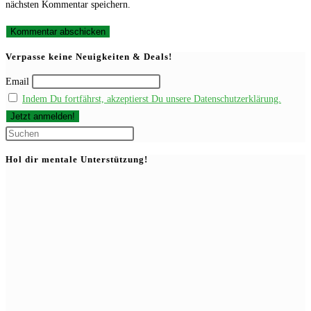
nächsten Kommentar speichern.
zum
Adresse
URL
Kommentieren
zum
ein
ein
Kommentieren
(optional)
Verpasse keine Neuigkeiten & Deals!
ein
Email
Indem Du fortfährst, akzeptierst Du unsere Datenschutzerklärung.
Press
Escape
Hol dir mentale Unterstützung!
to
close
the
search
panel.