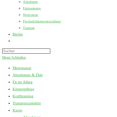
Abnehmen
Entspannung
Motivation
Persönlichkeitsentwicklung
Training
Bücher
Website-
Suche
Press
umschalten
Escape
Menü
Schließen
to
Menopause
close
Abnehmen & Diät
the
Fit im Alltag
search
Körperpflege
panel.
Krafttraining
Trainingszubehör
Kurse