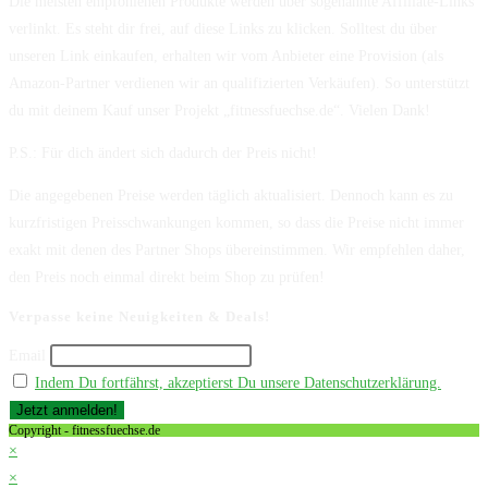
Die meisten empfohlenen Produkte werden über sogenannte Affiliate-Links
verlinkt. Es steht dir frei, auf diese Links zu klicken. Solltest du über
unseren Link einkaufen, erhalten wir vom Anbieter eine Provision (als
Amazon-Partner verdienen wir an qualifizierten Verkäufen). So unterstützt
du mit deinem Kauf unser Projekt „fitnessfuechse.de“. Vielen Dank!
P.S.: Für dich ändert sich dadurch der Preis nicht!
Die angegebenen Preise werden täglich aktualisiert. Dennoch kann es zu
kurzfristigen Preisschwankungen kommen, so dass die Preise nicht immer
exakt mit denen des Partner Shops übereinstimmen. Wir empfehlen daher,
den Preis noch einmal direkt beim Shop zu prüfen!
Verpasse keine Neuigkeiten & Deals!
Email
Indem Du fortfährst, akzeptierst Du unsere Datenschutzerklärung.
Copyright - fitnessfuechse.de
×
×