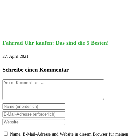
Fahrrad Uhr kaufen: Das sind die 5 Besten!
27. April 2021
Schreibe einen Kommentar
Kommentar
Gib
deinen
Gib
Namen
deine
Gib
oder
E-
deine
Name, E-Mail-Adresse und Website in diesem Browser für meinen
Benutzernamen
Mail-
Website-