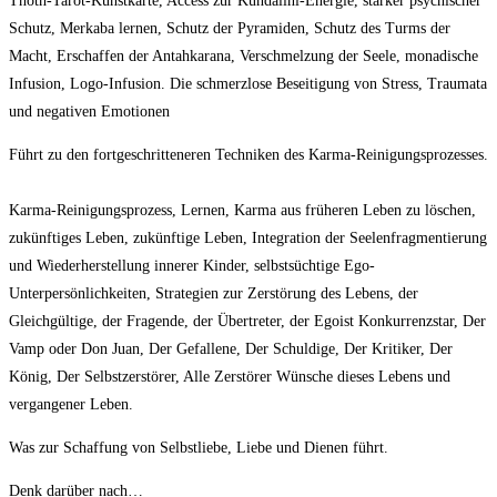
Thoth-Tarot-Kunstkarte, Access zur Kundalini-Energie, starker psychischer
Schutz, Merkaba lernen, Schutz der Pyramiden, Schutz des Turms der
Macht, Erschaffen der Antahkarana, Verschmelzung der Seele, monadische
Infusion, Logo-Infusion. Die schmerzlose Beseitigung von Stress, Traumata
und negativen Emotionen
Führt zu den fortgeschritteneren Techniken des Karma-Reinigungsprozesses.
Karma-Reinigungsprozess, Lernen, Karma aus früheren Leben zu löschen,
zukünftiges Leben, zukünftige Leben, Integration der Seelenfragmentierung
und Wiederherstellung innerer Kinder, selbstsüchtige Ego-
Unterpersönlichkeiten, Strategien zur Zerstörung des Lebens, der
Gleichgültige, der Fragende, der Übertreter, der Egoist Konkurrenzstar, Der
Vamp oder Don Juan, Der Gefallene, Der Schuldige, Der Kritiker, Der
König, Der Selbstzerstörer, Alle Zerstörer Wünsche dieses Lebens und
vergangener Leben.
Was zur Schaffung von Selbstliebe, Liebe und Dienen führt.
Denk darüber nach…