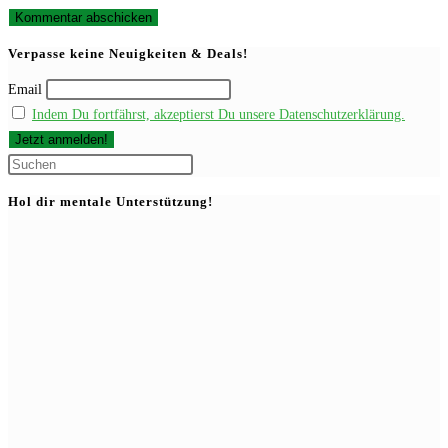
Kommentieren
zum
ein
ein
Kommentieren
(optional)
Verpasse keine Neuigkeiten & Deals!
ein
Email
Indem Du fortfährst, akzeptierst Du unsere Datenschutzerklärung.
Press
Escape
Hol dir mentale Unterstützung!
to
close
the
search
panel.