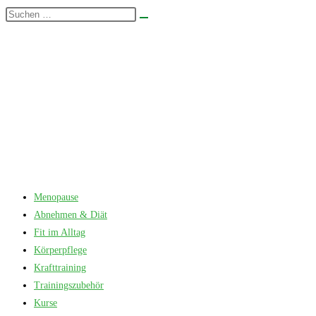
Zum
Diese
Suche
Inhalt
Website
starten
springen
durchsuchen
Menopause
Abnehmen & Diät
Fit im Alltag
Körperpflege
Krafttraining
Trainingszubehör
Kurse