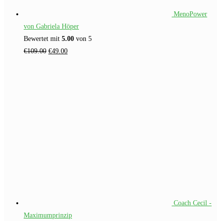
MenoPower
von Gabriela Höper
Bewertet mit
5.00
von 5
Ursprünglicher
Aktueller
€
109.00
€
49.00
Preis
Preis
war:
ist:
€109.00
€49.00.
Coach Cecil -
Maximumprinzip