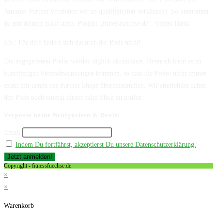
Amazon-Partner verdienen wir an qualifizierten Verkäufen). So unterstützt
du mit deinem Kauf unser Projekt „fitnessfuechse.de“. Vielen Dank!
P.S.: Für dich ändert sich dadurch der Preis nicht!
Die angegebenen Preise werden täglich aktualisiert. Dennoch kann es zu
kurzfristigen Preisschwankungen kommen, so dass die Preise nicht immer
exakt mit denen des Partner Shops übereinstimmen. Wir empfehlen daher,
den Preis noch einmal direkt beim Shop zu prüfen!
Verpasse keine Neuigkeiten & Deals!
Email
Indem Du fortfährst, akzeptierst Du unsere Datenschutzerklärung.
Copyright - fitnessfuechse.de
×
×
Warenkorb