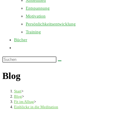
Abnehmen
Entspannung
Motivation
Persönlichkeitsentwicklung
Training
Bücher
Website-
Suche
Diese
umschalten
Website
Blog
durchsuchen
Start
>
Blog
>
Fit im Alltag
>
Einblicke in die Meditation