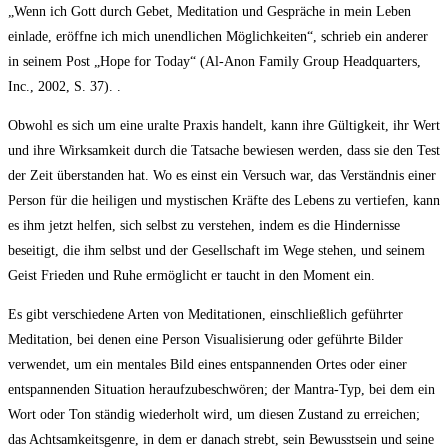
„Wenn ich Gott durch Gebet, Meditation und Gespräche in mein Leben
einlade, eröffne ich mich unendlichen Möglichkeiten“, schrieb ein anderer
in seinem Post „Hope for Today“ (Al-Anon Family Group Headquarters,
Inc., 2002, S. 37). .
Obwohl es sich um eine uralte Praxis handelt, kann ihre Gültigkeit, ihr Wert
und ihre Wirksamkeit durch die Tatsache bewiesen werden, dass sie den Test
der Zeit überstanden hat. Wo es einst ein Versuch war, das Verständnis einer
Person für die heiligen und mystischen Kräfte des Lebens zu vertiefen, kann
es ihm jetzt helfen, sich selbst zu verstehen, indem es die Hindernisse
beseitigt, die ihm selbst und der Gesellschaft im Wege stehen, und seinem
Geist Frieden und Ruhe ermöglicht er taucht in den Moment ein.
Es gibt verschiedene Arten von Meditationen, einschließlich geführter
Meditation, bei denen eine Person Visualisierung oder geführte Bilder
verwendet, um ein mentales Bild eines entspannenden Ortes oder einer
entspannenden Situation heraufzubeschwören; der Mantra-Typ, bei dem ein
Wort oder Ton ständig wiederholt wird, um diesen Zustand zu erreichen;
das Achtsamkeitsgenre, in dem er danach strebt, sein Bewusstsein und seine