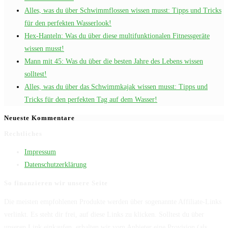
Alles, was du über Schwimmflossen wissen musst: Tipps und Tricks
für den perfekten Wasserlook!
Hex-Hanteln: Was du über diese multifunktionalen Fitnessgeräte
wissen musst!
Mann mit 45: Was du über die besten Jahre des Lebens wissen
solltest!
Alles, was du über das Schwimmkajak wissen musst: Tipps und
Tricks für den perfekten Tag auf dem Wasser!
Neueste Kommentare
Rechtliches
Impressum
Datenschutzerklärung
So finanzieren wir unsere Seite
Die meisten empfohlenen Produkte werden über sogenannte Affiliate-Links
verlinkt. Es steht dir frei, auf diese Links zu klicken. Solltest du über
unseren Link einkaufen, erhalten wir vom Anbieter eine Provision (als