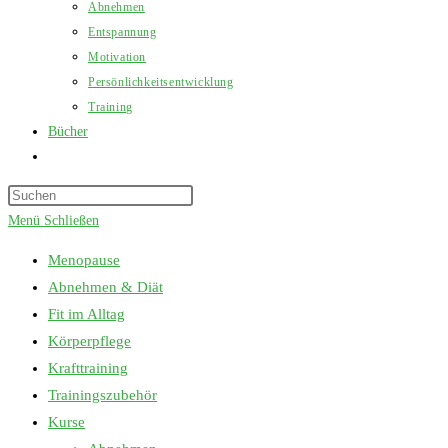
Abnehmen
Entspannung
Motivation
Persönlichkeitsentwicklung
Training
Bücher
Website-
Suche
Press
umschalten
Escape
Menü
Schließen
to
Menopause
close
Abnehmen & Diät
the
Fit im Alltag
search
Körperpflege
panel.
Krafttraining
Trainingszubehör
Kurse