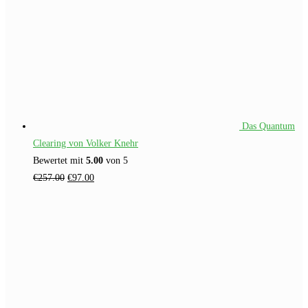
Das Quantum
Clearing von Volker Knehr
Bewertet mit
5.00
von 5
Ursprünglicher
Aktueller
€
257.00
€
97.00
Preis
Preis
war:
ist:
€257.00
€97.00.