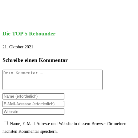
Die TOP 5 Rebounder
21. Oktober 2021
Schreibe einen Kommentar
Kommentar
Gib
deinen
Gib
Namen
deine
Gib
oder
E-
deine
Name, E-Mail-Adresse und Website in diesem Browser für meinen
Benutzernamen
Mail-
Website-
nächsten Kommentar speichern.
zum
Adresse
URL